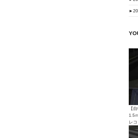
►
20
Y
【自
1.
レコ