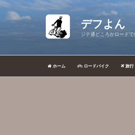
コ
ン
テ
デフよん
ン
ツ
ジテ通どころかロードで
へ
ス
キ
ッ
ホーム
ロードバイク
旅行
プ