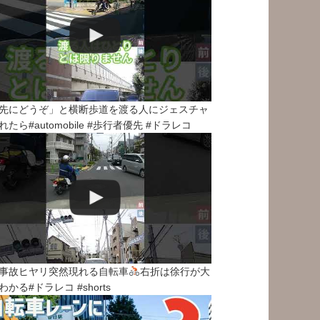
先にどうぞ」と横断歩道を渡る人にジェスチャ
れたら#automobile #歩行者優先 #ドラレコ
事故ヒヤリ突然現れる自転車
右折は徐行が大
わかる#ドラレコ #shorts