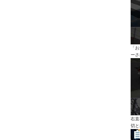
「お
ーさ
右直
切と