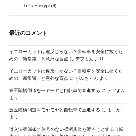
Let's Encrypt
(9)
最近のコメント
イエローカットは違反じゃない？自転車を安全に抜くた
めの「新常識」と意外な盲点
に
デフよん
より
イエローカットは違反じゃない？自転車を安全に抜くた
めの「新常識」と意外な盲点
に
がんちゃん
より
豊玉陸橋側道をモヤモヤと自転車で直進する
に
デフよん
より
豊玉陸橋側道をモヤモヤと自転車で直進する
に
まじか！
より
道交法第38条で信号のない横断歩道を渡ろうとする自転