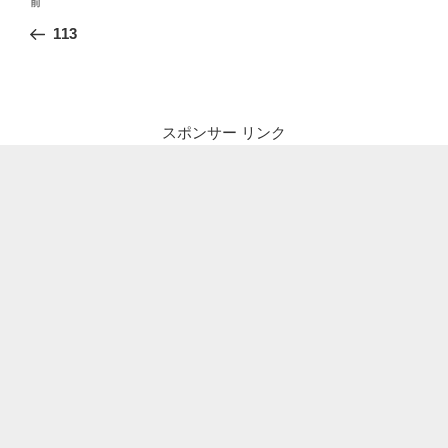
前
前
稿
の
113
ナ
投
ビ
稿
ゲ
ー
スポンサー リンク
シ
ョ
ン