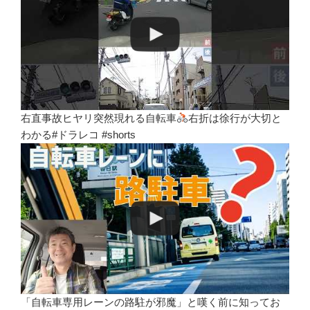
右直事故ヒヤリ突然現れる自転車
右折は徐行が大切と
わかる#ドラレコ #shorts
「自転車専用レーンの路駐が邪魔」と嘆く前に知ってお