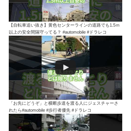
【自転車追い抜き】黄色センターラインの道路でも1.5ｍ
以上の安全間隔守ってる？ #automobile #ドラレコ
「お先にどうぞ」と横断歩道を渡る人にジェスチャーさ
れたら#automobile #歩行者優先 #ドラレコ