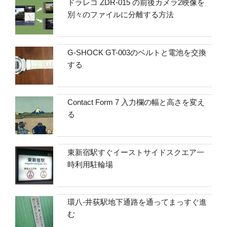
ドラレコ ZDR-015 の前後カメラ2映像を
別々のファイルに分離する方法
G-SHOCK GT-003のベルトと電池を交換
する
Contact Form 7 入力欄の幅と高さを変え
る
東新宿駅すぐイーストサイドスクエア一
時利用駐輪場
環八-井荻駅地下通路を通ってまっすぐ進
む