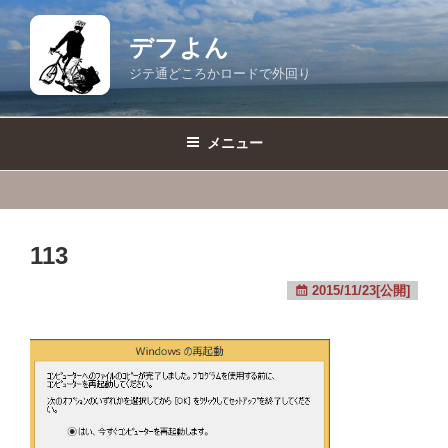
コ
ン
デフよん
テ
ジテ通どころかロードで外回り
ン
ツ
へ
メニュー
ス
キ
ッ
プ
113
2015/11/23[公開]