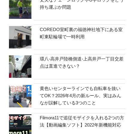
持ち運ぶか問題
COREDO室町裏の福徳神社地下にある室
町東駐輪場で一時利用
環八-高井戸陸橋側道-上高井戸一丁目交差
点は直進できない？
黄色いセンターラインでも自転車を抜い
てOK？2026年4月の新ルール、実はみん
なが誤解している3つのこと
Filmora11で追従モザイクを入れる2つの方
法【動画編集ソフト】2022年新機能対応