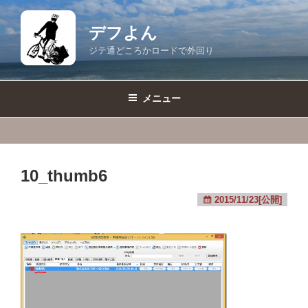
コ
ン
デフよん
テ
ジテ通どころかロードで外回り
ン
ツ
へ
メニュー
ス
キ
ッ
プ
10_thumb6
2015/11/23[公開]