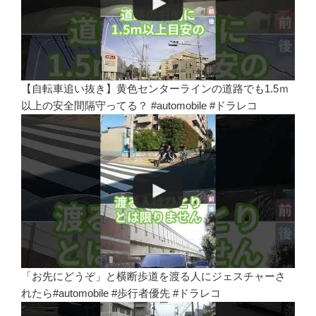
【自転車追い抜き】黄色センターラインの道路でも1.5ｍ
以上の安全間隔守ってる？ #automobile #ドラレコ
「お先にどうぞ」と横断歩道を渡る人にジェスチャーさ
れたら#automobile #歩行者優先 #ドラレコ