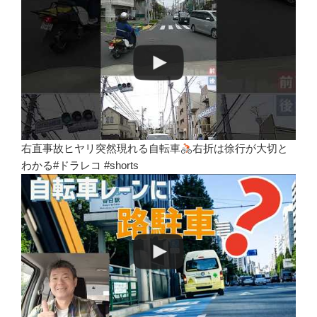
右直事故ヒヤリ突然現れる自転車
右折は徐行が大切と
わかる#ドラレコ #shorts