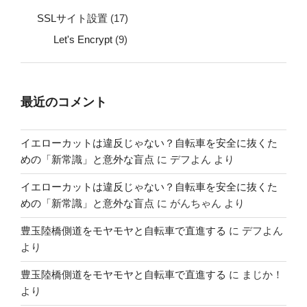
SSLサイト設置
(17)
Let's Encrypt
(9)
最近のコメント
イエローカットは違反じゃない？自転車を安全に抜くた
めの「新常識」と意外な盲点
に
デフよん
より
イエローカットは違反じゃない？自転車を安全に抜くた
めの「新常識」と意外な盲点
に
がんちゃん
より
豊玉陸橋側道をモヤモヤと自転車で直進する
に
デフよん
より
豊玉陸橋側道をモヤモヤと自転車で直進する
に
まじか！
より