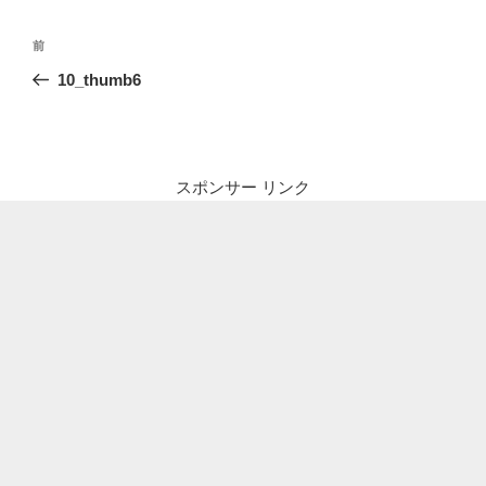
投
前
前
稿
の
10_thumb6
ナ
投
ビ
稿
ゲ
ー
スポンサー リンク
シ
ョ
ン