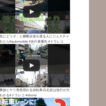
先にどうぞ」と横断歩道を渡る人にジェスチャ
れたら#automobile #歩行者優先 #ドラレコ
事故ヒヤリ突然現れる自転車
右折は徐行が大
わかる#ドラレコ #shorts