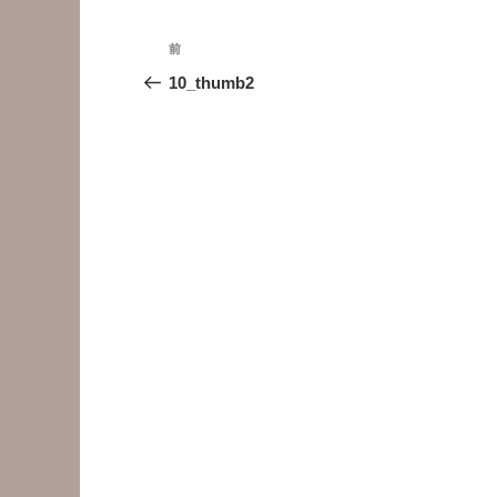
投
前
前
稿
の
10_thumb2
投
ナ
稿
ビ
ゲ
ー
シ
ョ
ン