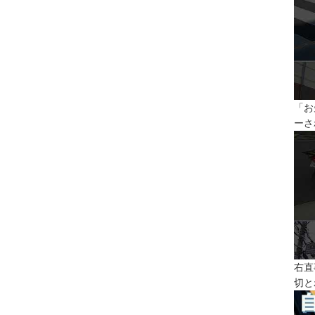
「お
ーさ
右直
切と