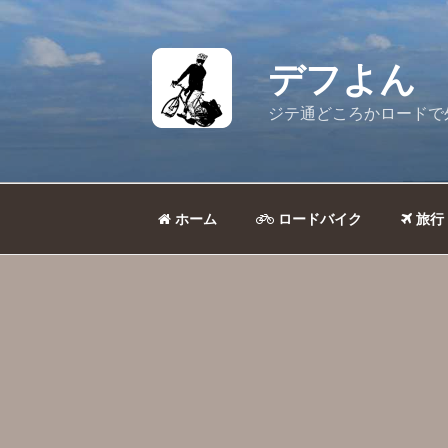
コ
ン
テ
デフよん
ン
ツ
ジテ通どころかロードで
へ
ス
キ
ッ
ホーム
ロードバイク
旅行
プ