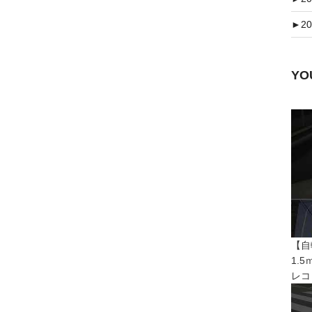
►
20
Y
【自
1.
レコ