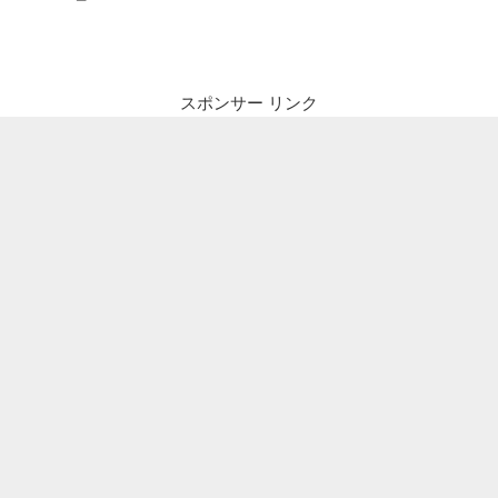
ナ
投
ビ
稿
ゲ
ー
スポンサー リンク
シ
ョ
ン