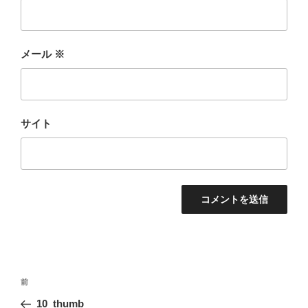
メール
※
サイト
投
前
前
稿
の
10_thumb