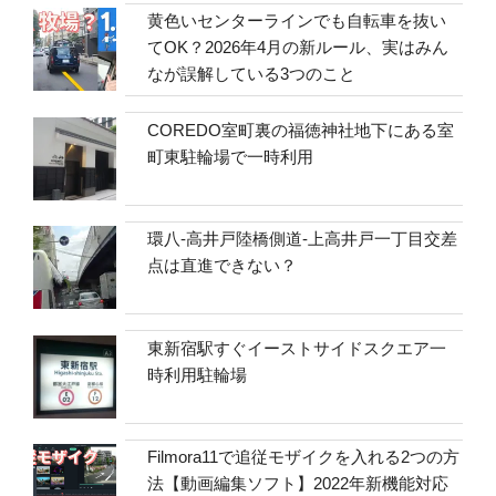
黄色いセンターラインでも自転車を抜い
てOK？2026年4月の新ルール、実はみん
なが誤解している3つのこと
COREDO室町裏の福徳神社地下にある室
町東駐輪場で一時利用
環八-高井戸陸橋側道-上高井戸一丁目交差
点は直進できない？
東新宿駅すぐイーストサイドスクエア一
時利用駐輪場
Filmora11で追従モザイクを入れる2つの方
法【動画編集ソフト】2022年新機能対応