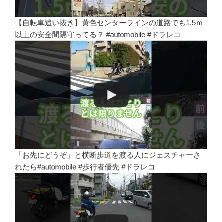
【自転車追い抜き】黄色センターラインの道路でも1.5ｍ
以上の安全間隔守ってる？ #automobile #ドラレコ
「お先にどうぞ」と横断歩道を渡る人にジェスチャーさ
れたら#automobile #歩行者優先 #ドラレコ