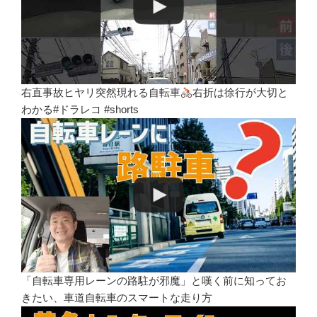
右直事故ヒヤリ突然現れる自転車
右折は徐行が大切と
わかる#ドラレコ #shorts
「自転車専用レーンの路駐が邪魔」と嘆く前に知ってお
きたい、車道自転車のスマートな走り方