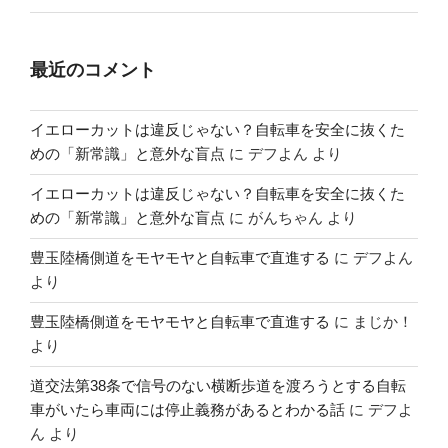
最近のコメント
イエローカットは違反じゃない？自転車を安全に抜くた
めの「新常識」と意外な盲点
に
デフよん
より
イエローカットは違反じゃない？自転車を安全に抜くた
めの「新常識」と意外な盲点
に
がんちゃん
より
豊玉陸橋側道をモヤモヤと自転車で直進する
に
デフよん
より
豊玉陸橋側道をモヤモヤと自転車で直進する
に
まじか！
より
道交法第38条で信号のない横断歩道を渡ろうとする自転
車がいたら車両には停止義務があるとわかる話
に
デフよ
ん
より