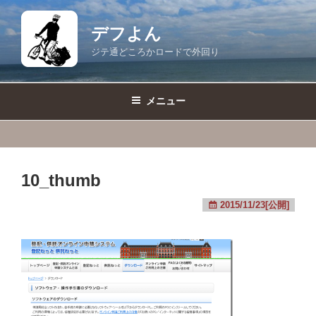
コ
ン
デフよん
テ
ジテ通どころかロードで外回り
ン
ツ
へ
メニュー
ス
キ
ッ
プ
10_thumb
2015/11/23[公開]