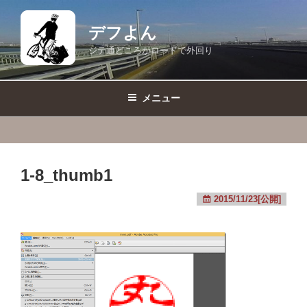
コ
ン
デフよん
テ
ジテ通どころかロードで外回り
ン
ツ
へ
メニュー
ス
キ
ッ
プ
1-8_thumb1
2015/11/23[公開]