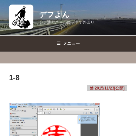
コ
ン
デフよん
テ
ジテ通どころかロードで外回り
ン
ツ
へ
メニュー
ス
キ
ッ
プ
1-8
2015/11/23[公開]