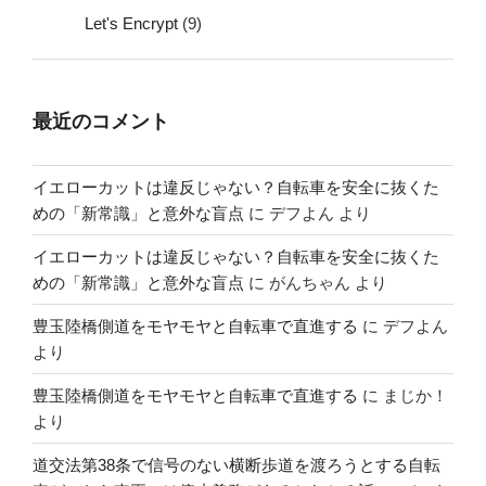
Let's Encrypt
(9)
最近のコメント
イエローカットは違反じゃない？自転車を安全に抜くた
めの「新常識」と意外な盲点
に
デフよん
より
イエローカットは違反じゃない？自転車を安全に抜くた
めの「新常識」と意外な盲点
に
がんちゃん
より
豊玉陸橋側道をモヤモヤと自転車で直進する
に
デフよん
より
豊玉陸橋側道をモヤモヤと自転車で直進する
に
まじか！
より
道交法第38条で信号のない横断歩道を渡ろうとする自転