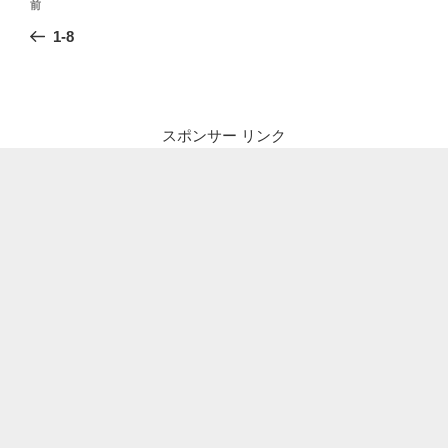
前
前
稿
の
1-8
ナ
投
ビ
稿
ゲ
ー
スポンサー リンク
シ
ョ
ン