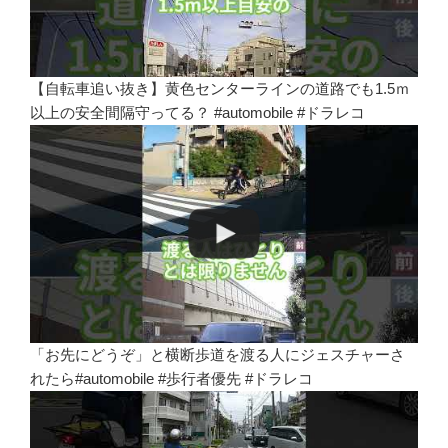
【自転車追い抜き】黄色センターラインの道路でも1.5ｍ
以上の安全間隔守ってる？ #automobile #ドラレコ
「お先にどうぞ」と横断歩道を渡る人にジェスチャーさ
れたら#automobile #歩行者優先 #ドラレコ