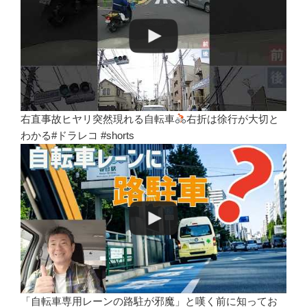
右直事故ヒヤリ突然現れる自転車
右折は徐行が大切と
わかる#ドラレコ #shorts
「自転車専用レーンの路駐が邪魔」と嘆く前に知ってお