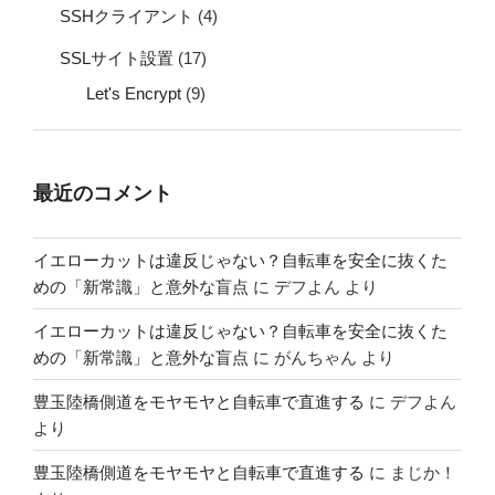
SSHクライアント
(4)
SSLサイト設置
(17)
Let's Encrypt
(9)
最近のコメント
イエローカットは違反じゃない？自転車を安全に抜くた
めの「新常識」と意外な盲点
に
デフよん
より
イエローカットは違反じゃない？自転車を安全に抜くた
めの「新常識」と意外な盲点
に
がんちゃん
より
豊玉陸橋側道をモヤモヤと自転車で直進する
に
デフよん
より
豊玉陸橋側道をモヤモヤと自転車で直進する
に
まじか！