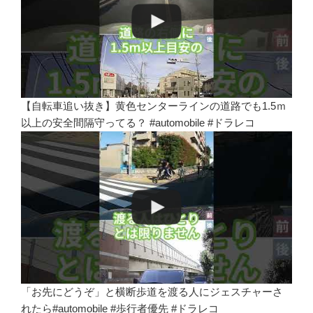
【自転車追い抜き】黄色センターラインの道路でも1.5ｍ
以上の安全間隔守ってる？ #automobile #ドラレコ
「お先にどうぞ」と横断歩道を渡る人にジェスチャーさ
れたら#automobile #歩行者優先 #ドラレコ