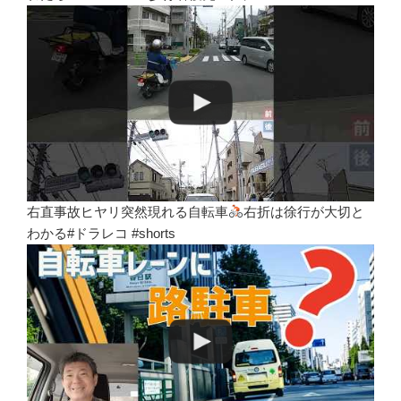
右直事故ヒヤリ突然現れる自転車
右折は徐行が大切と
わかる#ドラレコ #shorts