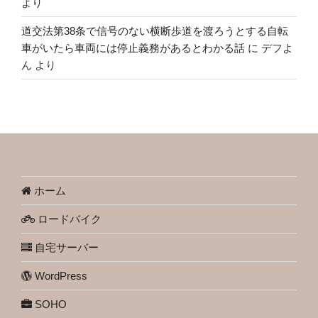
より
道交法第38条で信号のない横断歩道を渡ろうとする自転
車がいたら車両には停止義務があるとわかる話
に
デフよ
ん
より
ホーム
ロードバイク
自宅サーバー
WordPress
SOHO