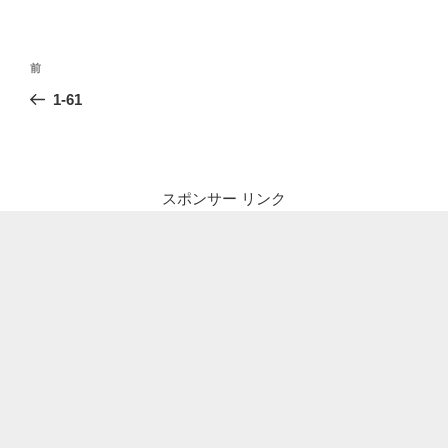
投
前
前
稿
の
1-61
ナ
投
ビ
稿
ゲ
ー
スポンサー リンク
シ
ョ
ン