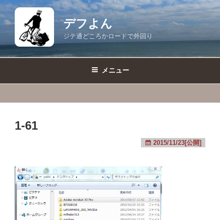
コ
ン
デフよん
テ
ジテ通どころかロードで外回り
ン
ツ
へ
メニュー
ス
キ
ッ
プ
1-61
2015/11/23[公開]