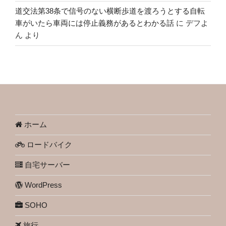
道交法第38条で信号のない横断歩道を渡ろうとする自転
車がいたら車両には停止義務があるとわかる話
に
デフよ
ん
より
ホーム
ロードバイク
自宅サーバー
WordPress
SOHO
旅行