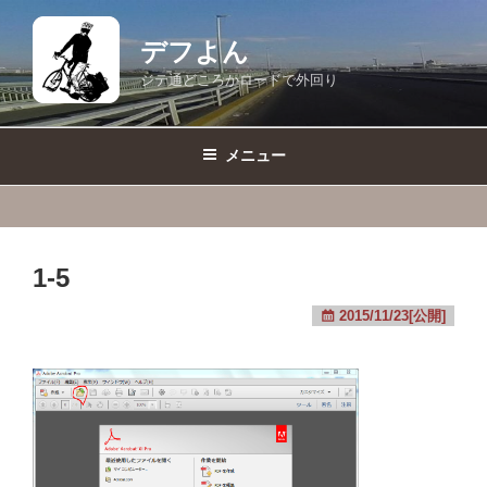
コ
ン
デフよん
テ
ジテ通どころかロードで外回り
ン
ツ
へ
メニュー
ス
キ
ッ
プ
1-5
2015/11/23[公開]