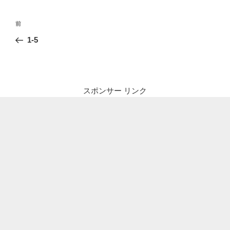
投
前
前
稿
の
1-5
ナ
投
ビ
稿
ゲ
ー
スポンサー リンク
シ
ョ
ン