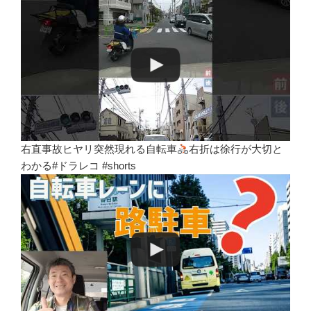
右直事故ヒヤリ突然現れる自転車
右折は徐行が大切と
わかる#ドラレコ #shorts