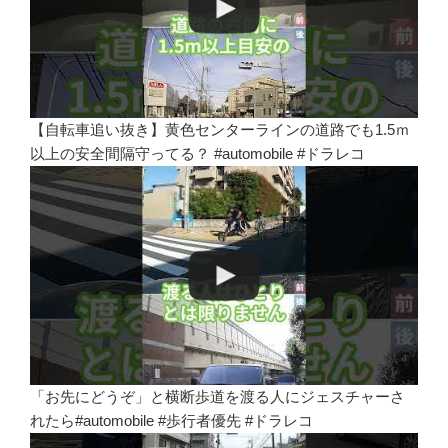
【自転車追い抜き】黄色センターラインの道路でも1.5ｍ
以上の安全間隔守ってる？ #automobile #ドラレコ
「お先にどうぞ」と横断歩道を渡る人にジェスチャーさ
れたら#automobile #歩行者優先 #ドラレコ