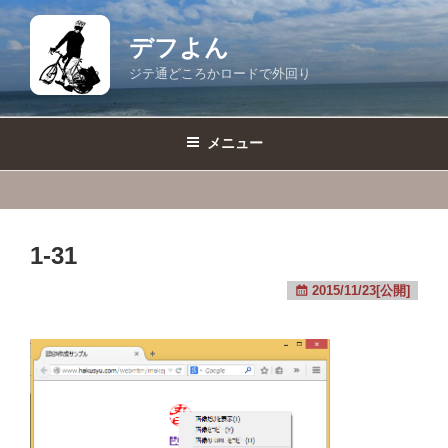
コ
ン
デフよん
テ
ジテ通どころかロードで外回り
ン
ツ
へ
メニュー
ス
キ
ッ
プ
1-31
2015/11/23[公開]