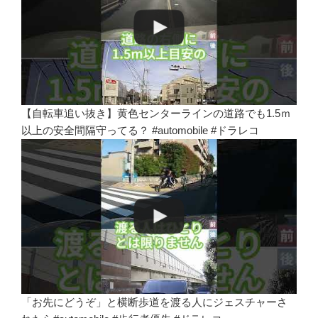
【自転車追い抜き】黄色センターラインの道路でも1.5ｍ
以上の安全間隔守ってる？ #automobile #ドラレコ
「お先にどうぞ」と横断歩道を渡る人にジェスチャーさ