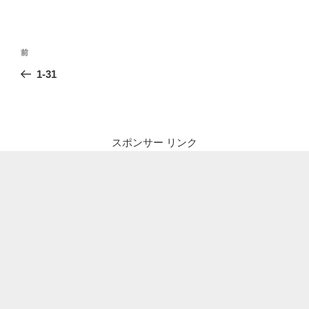
投
前
前
稿
の
1-31
ナ
投
ビ
稿
ゲ
ー
スポンサー リンク
シ
ョ
ン