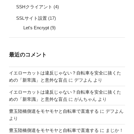
SSHクライアント
(4)
SSLサイト設置
(17)
Let's Encrypt
(9)
最近のコメント
イエローカットは違反じゃない？自転車を安全に抜くた
めの「新常識」と意外な盲点
に
デフよん
より
イエローカットは違反じゃない？自転車を安全に抜くた
めの「新常識」と意外な盲点
に
がんちゃん
より
豊玉陸橋側道をモヤモヤと自転車で直進する
に
デフよん
より
豊玉陸橋側道をモヤモヤと自転車で直進する
に
まじか！