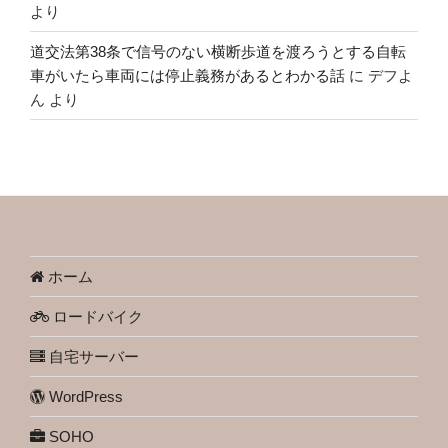
より
道交法第38条で信号のない横断歩道を渡ろうとする自転
車がいたら車両には停止義務があるとわかる話
に
デフよ
ん
より
ホーム
ロードバイク
自宅サーバー
WordPress
SOHO