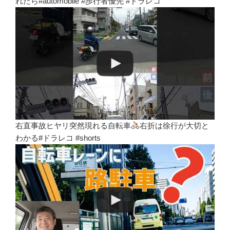
れたら#automobile #歩行者優先 #ドラレコ
右直事故ヒヤリ突然現れる自転車
右折は徐行が大切と
わかる#ドラレコ #shorts