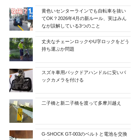
黄色いセンターラインでも自転車を抜い
てOK？2026年4月の新ルール、実はみん
なが誤解している3つのこと
丈夫なチェーンロックやU字ロックをどう
持ち運ぶか問題
スズキ車用バックドアハンドルに安いバ
ックカメラを付ける
二子橋と新二子橋を渡って多摩川越え
G-SHOCK GT-003のベルトと電池を交換