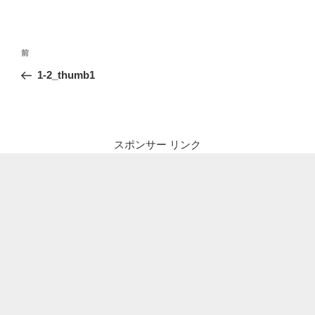
投
前
前
稿
の
1-2_thumb1
ナ
投
ビ
稿
ゲ
ー
スポンサー リンク
シ
ョ
ン