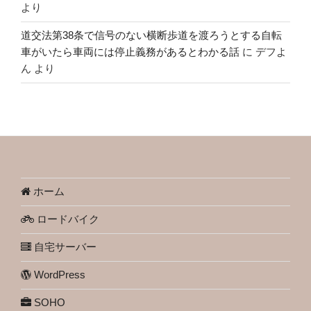
より
道交法第38条で信号のない横断歩道を渡ろうとする自転
車がいたら車両には停止義務があるとわかる話
に
デフよ
ん
より
ホーム
ロードバイク
自宅サーバー
WordPress
SOHO