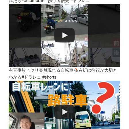
れたら#automobile #歩行者優先 #ドラレコ
右直事故ヒヤリ突然現れる自転車
右折は徐行が大切と
わかる#ドラレコ #shorts