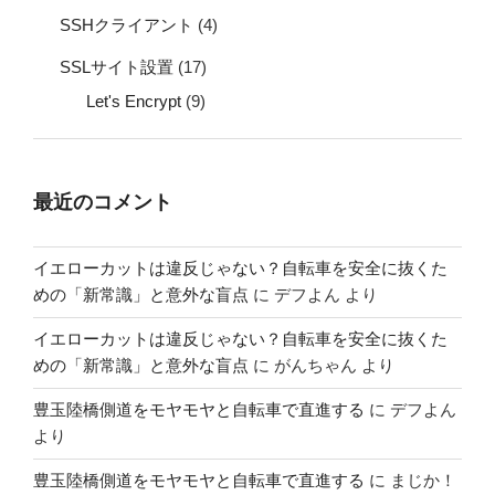
SSHクライアント
(4)
SSLサイト設置
(17)
Let's Encrypt
(9)
最近のコメント
イエローカットは違反じゃない？自転車を安全に抜くた
めの「新常識」と意外な盲点
に
デフよん
より
イエローカットは違反じゃない？自転車を安全に抜くた
めの「新常識」と意外な盲点
に
がんちゃん
より
豊玉陸橋側道をモヤモヤと自転車で直進する
に
デフよん
より
豊玉陸橋側道をモヤモヤと自転車で直進する
に
まじか！