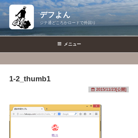
コ
ン
デフよん
テ
ジテ通どころかロードで外回り
ン
ツ
へ
メニュー
ス
キ
ッ
プ
1-2_thumb1
2015/11/23[公開]