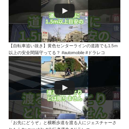
【自転車追い抜き】黄色センターラインの道路でも1.5ｍ
以上の安全間隔守ってる？ #automobile #ドラレコ
「お先にどうぞ」と横断歩道を渡る人にジェスチャーさ