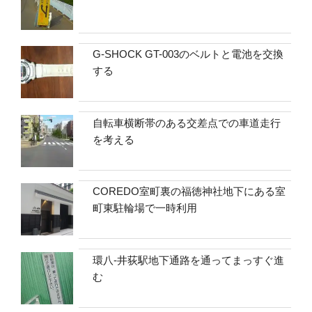
G-SHOCK GT-003のベルトと電池を交換
する
自転車横断帯のある交差点での車道走行
を考える
COREDO室町裏の福徳神社地下にある室
町東駐輪場で一時利用
環八-井荻駅地下通路を通ってまっすぐ進
む