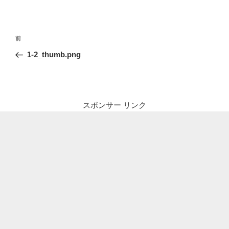
投
前
前
稿
の
1-2_thumb.png
ナ
投
ビ
稿
ゲ
ー
スポンサー リンク
シ
ョ
ン