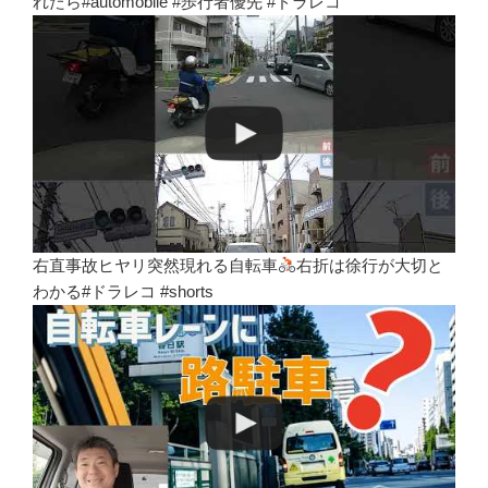
れたら#automobile #歩行者優先 #ドラレコ
右直事故ヒヤリ突然現れる自転車
右折は徐行が大切と
わかる#ドラレコ #shorts