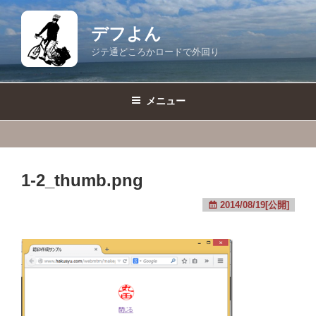
コ
ン
デフよん
テ
ジテ通どころかロードで外回り
ン
ツ
へ
メニュー
ス
キ
ッ
プ
1-2_thumb.png
2014/08/19[公開]