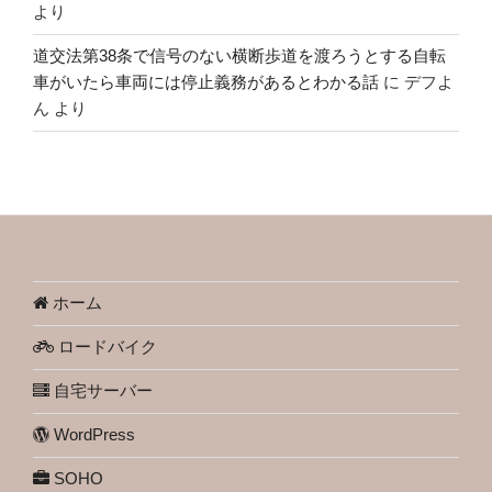
より
道交法第38条で信号のない横断歩道を渡ろうとする自転
車がいたら車両には停止義務があるとわかる話
に
デフよ
ん
より
ホーム
ロードバイク
自宅サーバー
WordPress
SOHO