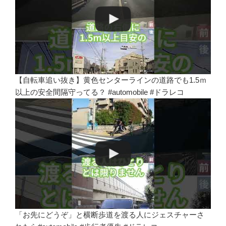
【自転車追い抜き】黄色センターラインの道路でも1.5ｍ
以上の安全間隔守ってる？ #automobile #ドラレコ
「お先にどうぞ」と横断歩道を渡る人にジェスチャーさ