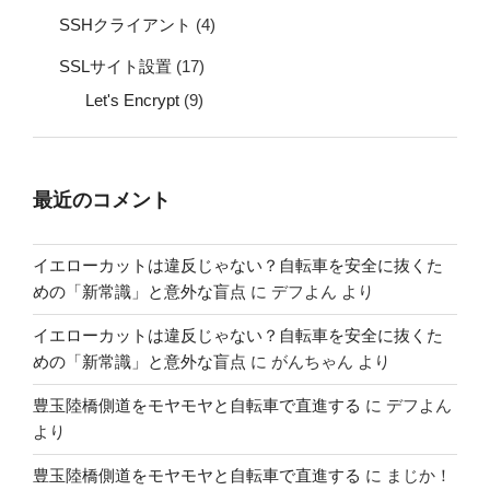
SSHクライアント
(4)
SSLサイト設置
(17)
Let's Encrypt
(9)
最近のコメント
イエローカットは違反じゃない？自転車を安全に抜くた
めの「新常識」と意外な盲点
に
デフよん
より
イエローカットは違反じゃない？自転車を安全に抜くた
めの「新常識」と意外な盲点
に
がんちゃん
より
豊玉陸橋側道をモヤモヤと自転車で直進する
に
デフよん
より
豊玉陸橋側道をモヤモヤと自転車で直進する
に
まじか！