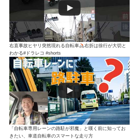
右直事故ヒヤリ突然現れる自転車
右折は徐行が大切と
わかる#ドラレコ #shorts
「自転車専用レーンの路駐が邪魔」と嘆く前に知ってお
きたい、車道自転車のスマートな走り方