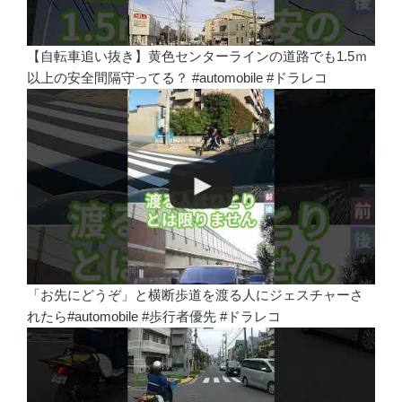
【自転車追い抜き】黄色センターラインの道路でも1.5ｍ
以上の安全間隔守ってる？ #automobile #ドラレコ
「お先にどうぞ」と横断歩道を渡る人にジェスチャーさ
れたら#automobile #歩行者優先 #ドラレコ