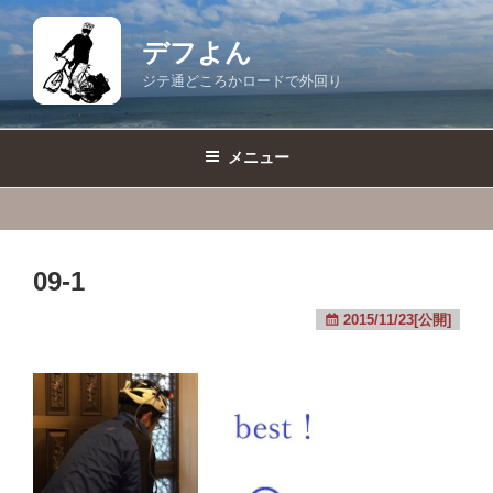
コ
ン
デフよん
テ
ジテ通どころかロードで外回り
ン
ツ
へ
メニュー
ス
キ
ッ
プ
09-1
2015/11/23[公開]