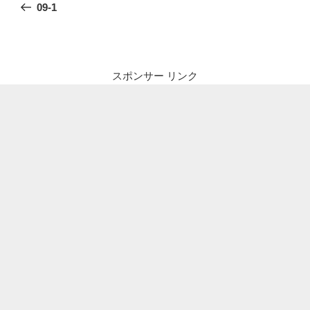
の
09-1
ナ
投
ビ
稿
ゲ
ー
スポンサー リンク
シ
ョ
ン