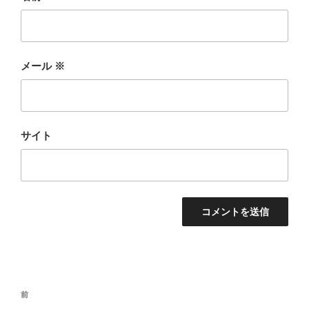
メール
※
サイト
投
前
前
稿