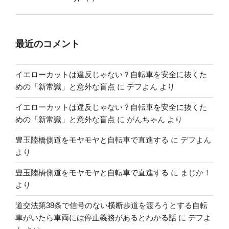
最近のコメント
イエローカットは違反じゃない？自転車を安全に抜くた
めの「新常識」と意外な盲点
に
デフよん
より
イエローカットは違反じゃない？自転車を安全に抜くた
めの「新常識」と意外な盲点
に
がんちゃん
より
豊玉陸橋側道をモヤモヤと自転車で直進する
に
デフよん
より
豊玉陸橋側道をモヤモヤと自転車で直進する
に
まじか！
より
道交法第38条で信号のない横断歩道を渡ろうとする自転
車がいたら車両には停止義務があるとわかる話
に
デフよ