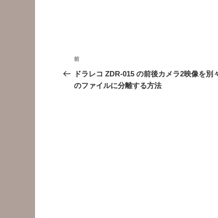
投
前
前
稿
の
ドラレコ ZDR-015 の前後カメラ2映像を別
投
のファイルに分離する方法
ナ
稿
ビ
ゲ
ー
シ
ョ
ン