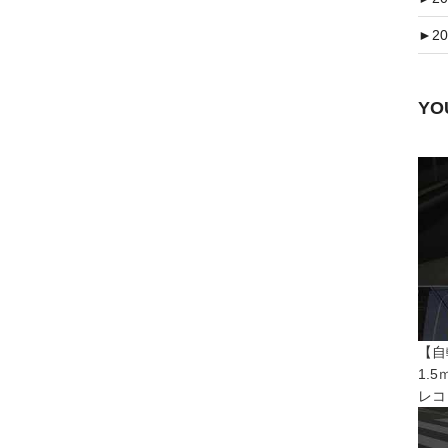
►
20
Y
【自
1.
レコ