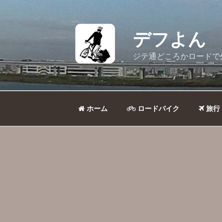
コ
ン
テ
デフよん
ン
ツ
ジテ通どころかロードで
へ
ス
キ
ッ
ホーム
ロードバイク
旅行
プ