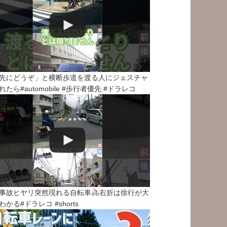
先にどうぞ」と横断歩道を渡る人にジェスチャ
れたら#automobile #歩行者優先 #ドラレコ
事故ヒヤリ突然現れる自転車
右折は徐行が大
わかる#ドラレコ #shorts