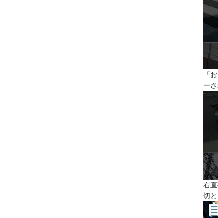
「お
ーさ
右直
切と