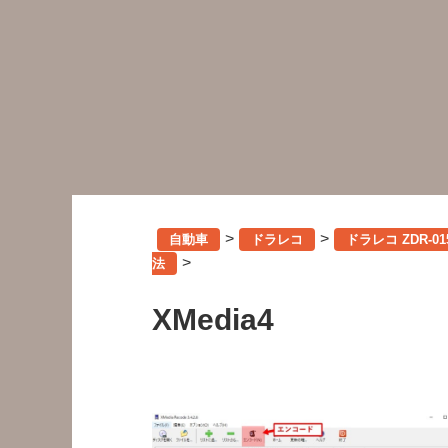
>
>
自動車
ドラレコ
ドラレコ ZDR-
>
法
XMedia4