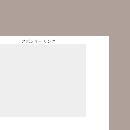
スポンサー リンク