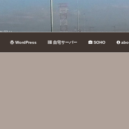
外回り
WordPress
自宅サーバー
SOHO
abo