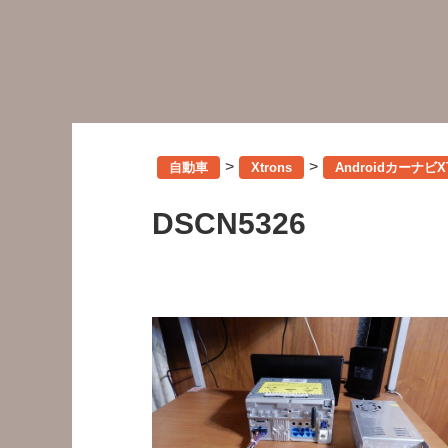
>
>
自動車
Xtrons
Androidカーナビ
DSCN5326