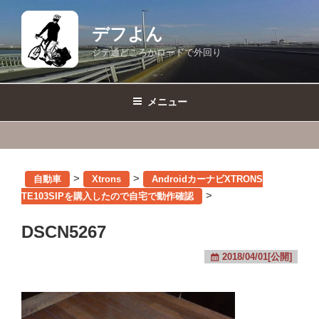
コ
ン
デフよん
テ
ジテ通どころかロードで外回り
ン
ツ
へ
メニュー
ス
キ
ッ
プ
>
>
自動車
Xtrons
AndroidカーナビXTRONS
>
TE103SIPを購入したので自宅で動作確認
DSCN5267
2018/04/01[公開]