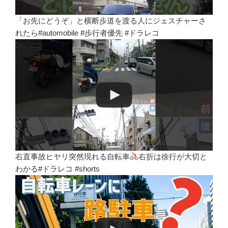
「お先にどうぞ」と横断歩道を渡る人にジェスチャーさ
れたら#automobile #歩行者優先 #ドラレコ
右直事故ヒヤリ突然現れる自転車
右折は徐行が大切と
わかる#ドラレコ #shorts