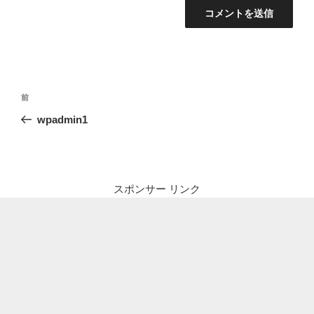
投
前
前
稿
の
wpadmin1
ナ
投
ビ
稿
ゲ
ー
スポンサー リンク
シ
ョ
ン