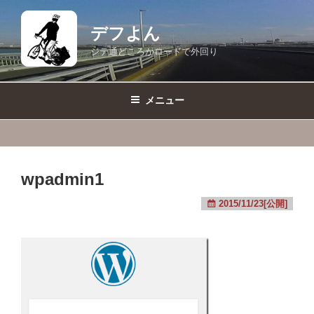
コ
ン
デフよん
テ
ジテ通どころかロードで外回り
ン
ツ
へ
メニュー
ス
キ
ッ
プ
wpadmin1
2015/11/23[公開]