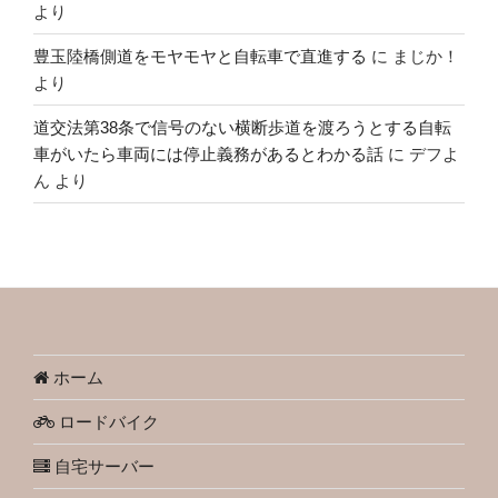
より
豊玉陸橋側道をモヤモヤと自転車で直進する
に
まじか！
より
道交法第38条で信号のない横断歩道を渡ろうとする自転
車がいたら車両には停止義務があるとわかる話
に
デフよ
ん
より
ホーム
ロードバイク
自宅サーバー