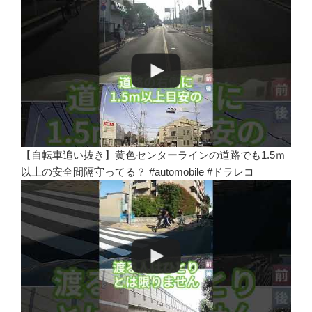
【自転車追い抜き】黄色センターラインの道路でも1.5ｍ
以上の安全間隔守ってる？ #automobile #ドラレコ