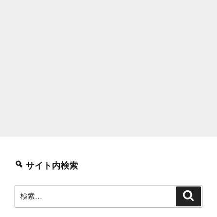
サイト内検索
検
検
索
索: