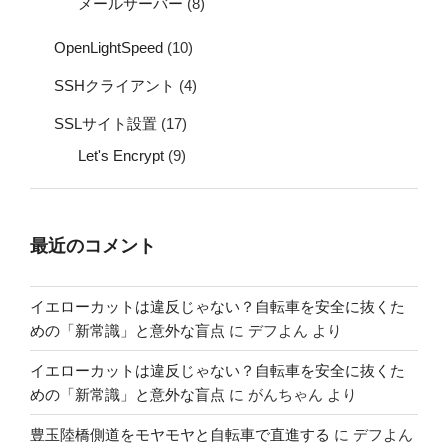
メールサーバー
(8)
OpenLightSpeed
(10)
SSHクライアント
(4)
SSLサイト設置
(17)
Let's Encrypt
(9)
最近のコメント
イエローカットは違反じゃない？自転車を安全に抜くた
めの「新常識」と意外な盲点
に
デフよん
より
イエローカットは違反じゃない？自転車を安全に抜くた
めの「新常識」と意外な盲点
に
がんちゃん
より
豊玉陸橋側道をモヤモヤと自転車で直進する
に
デフよん