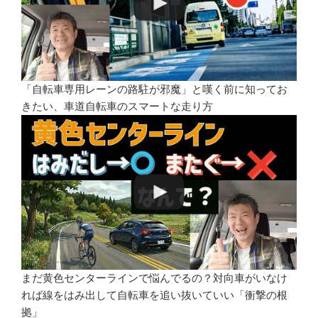
「自転車専用レーンの路駐が邪魔」と嘆く前に知ってお
きたい、車道自転車のスマートな走り方
まだ黄色センターラインで悩んでるの？対向車がいなけ
れば線をはみ出して自転車を追い抜いていい「衝撃の根
拠」