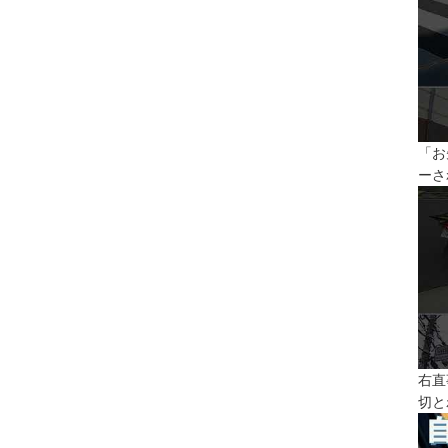
「お
ーさ
右直
切と