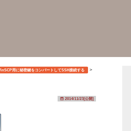
>
WinSCP用に秘密鍵をコンバートしてSSH接続する
2014/11/23[公開]