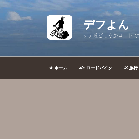
コ
ン
テ
デフよん
ン
ツ
ジテ通どころかロードで
へ
ス
キ
ッ
ホーム
ロードバイク
旅行
プ