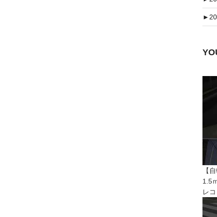
►
20
Y
【自
1.
レコ