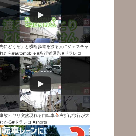
先にどうぞ」と横断歩道を渡る人にジェスチャ
れたら#automobile #歩行者優先 #ドラレコ
事故ヒヤリ突然現れる自転車
右折は徐行が大
わかる#ドラレコ #shorts