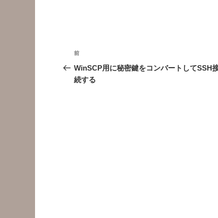
投
前
前
稿
の
WinSCP用に秘密鍵をコンバートしてSSH
投
続する
ナ
稿
ビ
ゲ
ー
シ
ョ
ン