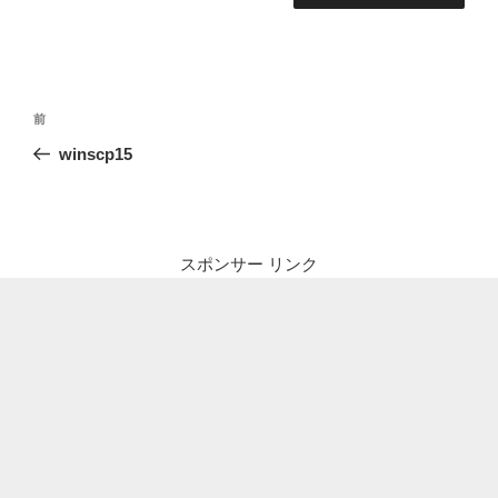
投
前
前
稿
の
winscp15
ナ
投
ビ
稿
ゲ
ー
スポンサー リンク
シ
ョ
ン