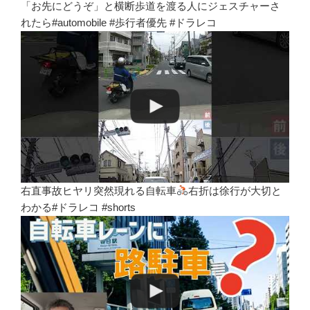
「お先にどうぞ」と横断歩道を渡る人にジェスチャーさ
れたら#automobile #歩行者優先 #ドラレコ
右直事故ヒヤリ突然現れる自転車
右折は徐行が大切と
わかる#ドラレコ #shorts