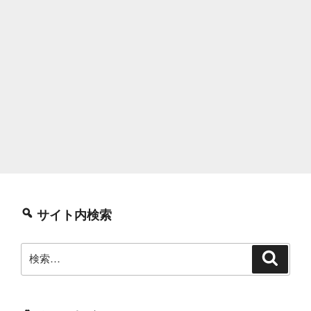
サイト内検索
検
検
索
索: