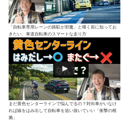
「自転車専用レーンの路駐が邪魔」と嘆く前に知ってお
きたい、車道自転車のスマートな走り方
まだ黄色センターラインで悩んでるの？対向車がいなけ
れば線をはみ出して自転車を追い抜いていい「衝撃の根
拠」