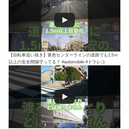
【自転車追い抜き】黄色センターラインの道路でも1.5ｍ
以上の安全間隔守ってる？ #automobile #ドラレコ