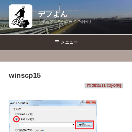
コ
ン
デフよん
テ
ジテ通どころかロードで外回り
ン
ツ
へ
メニュー
ス
キ
ッ
プ
winscp15
2015/11/23[公開]