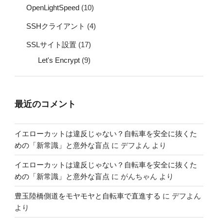
OpenLightSpeed
(10)
SSHクライアント
(4)
SSLサイト設置
(17)
Let's Encrypt
(9)
最近のコメント
イエローカットは違反じゃない？自転車を安全に抜くた
めの「新常識」と意外な盲点
に
デフよん
より
イエローカットは違反じゃない？自転車を安全に抜くた
めの「新常識」と意外な盲点
に
がんちゃん
より
豊玉陸橋側道をモヤモヤと自転車で直進する
に
デフよん
より