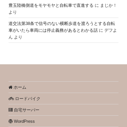
豊玉陸橋側道をモヤモヤと自転車で直進する
に
まじか！
より
道交法第38条で信号のない横断歩道を渡ろうとする自転
車がいたら車両には停止義務があるとわかる話
に
デフよ
ん
より
ホーム
ロードバイク
自宅サーバー
WordPress