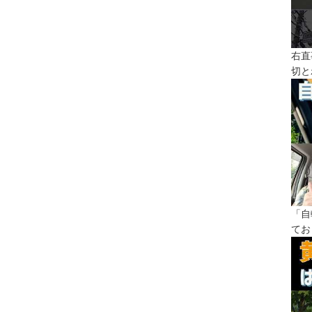
右直
切と
「自
てお