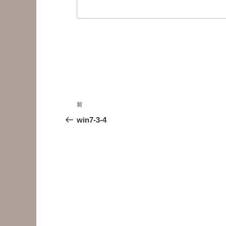
投
前
前
稿
の
win7-3-4
投
ナ
稿
ビ
ゲ
ー
シ