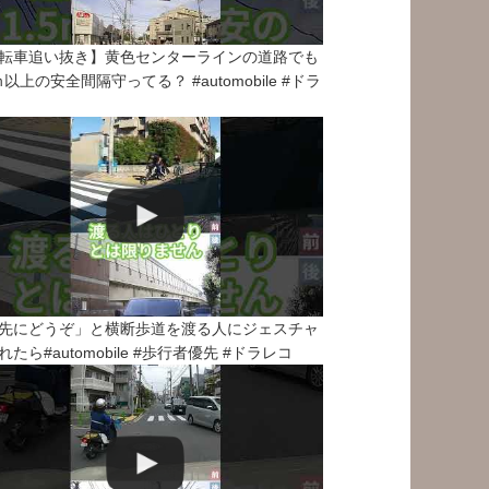
転車追い抜き】黄色センターラインの道路でも
5ｍ以上の安全間隔守ってる？ #automobile #ドラ
先にどうぞ」と横断歩道を渡る人にジェスチャ
れたら#automobile #歩行者優先 #ドラレコ