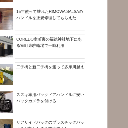
15年使って壊れたRIMOWA SALSAの
ハンドルを正規修理してもらえた
COREDO室町裏の福徳神社地下にあ
る室町東駐輪場で一時利用
二子橋と新二子橋を渡って多摩川越え
スズキ車用バックドアハンドルに安い
バックカメラを付ける
リアサイドバッグのプラスチックバッ