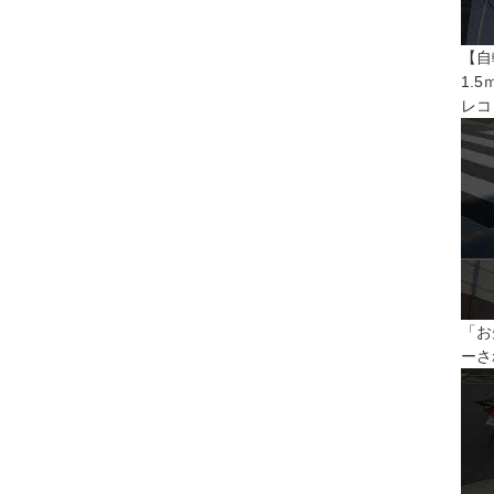
【自
1.
レコ
「お
ーさ