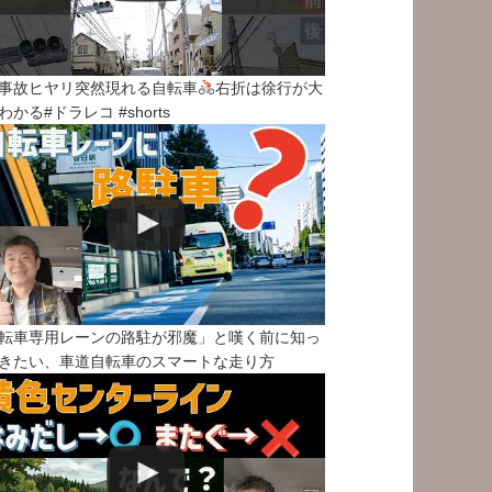
事故ヒヤリ突然現れる自転車
右折は徐行が大
わかる#ドラレコ #shorts
転車専用レーンの路駐が邪魔」と嘆く前に知っ
きたい、車道自転車のスマートな走り方