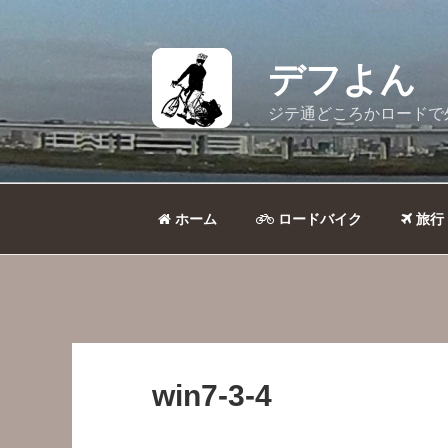
コ
ン
テ
デフよん
ン
ツ
ジテ通どころかロードで
へ
ス
キ
ッ
ホーム
ロードバイク
旅行
プ
win7-3-4