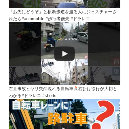
「お先にどうぞ」と横断歩道を渡る人にジェスチャーさ
れたら#automobile #歩行者優先 #ドラレコ
右直事故ヒヤリ突然現れる自転車
右折は徐行が大切と
わかる#ドラレコ #shorts