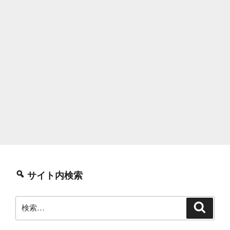
サイト内検索
検
検
索
索: