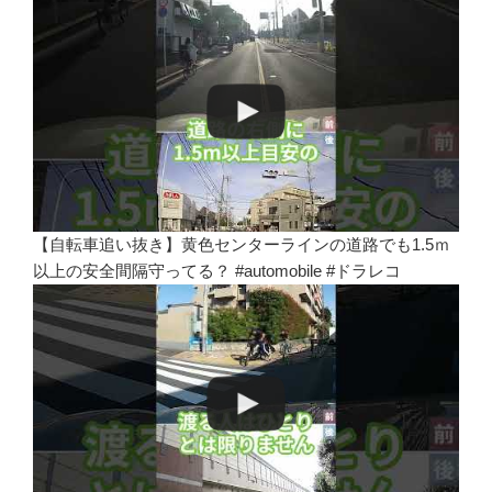
【自転車追い抜き】黄色センターラインの道路でも1.5ｍ
以上の安全間隔守ってる？ #automobile #ドラレコ