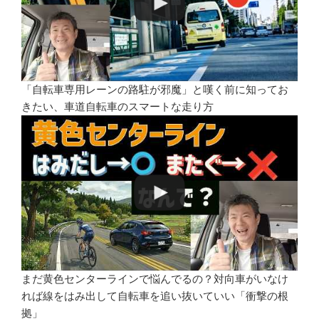
「自転車専用レーンの路駐が邪魔」と嘆く前に知ってお
きたい、車道自転車のスマートな走り方
まだ黄色センターラインで悩んでるの？対向車がいなけ
れば線をはみ出して自転車を追い抜いていい「衝撃の根
拠」