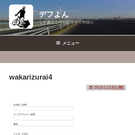
コ
ン
デフよん
テ
ジテ通どころかロードで外回り
ン
ツ
へ
メニュー
ス
キ
ッ
プ
wakarizurai4
2015/11/23[公開]