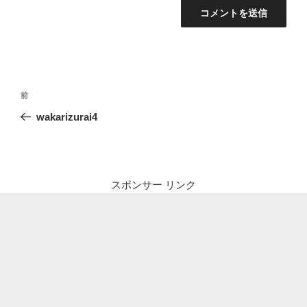
投
前
前
稿
の
wakarizurai4
ナ
投
ビ
稿
ゲ
ー
スポンサー リンク
シ
ョ
ン