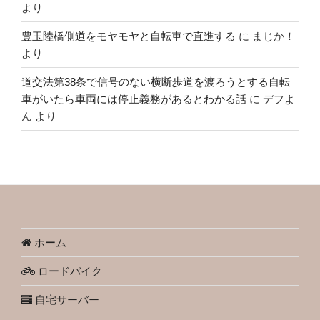
より
豊玉陸橋側道をモヤモヤと自転車で直進する
に
まじか！
より
道交法第38条で信号のない横断歩道を渡ろうとする自転
車がいたら車両には停止義務があるとわかる話
に
デフよ
ん
より
ホーム
ロードバイク
自宅サーバー