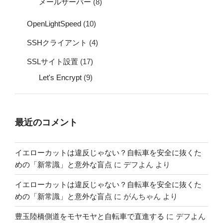
メールサーバー
(8)
OpenLightSpeed
(10)
SSHクライアント
(4)
SSLサイト設置
(17)
Let's Encrypt
(9)
最近のコメント
イエローカットは違反じゃない？自転車を安全に抜くた
めの「新常識」と意外な盲点
に
デフよん
より
イエローカットは違反じゃない？自転車を安全に抜くた
めの「新常識」と意外な盲点
に
がんちゃん
より
豊玉陸橋側道をモヤモヤと自転車で直進する
に
デフよん