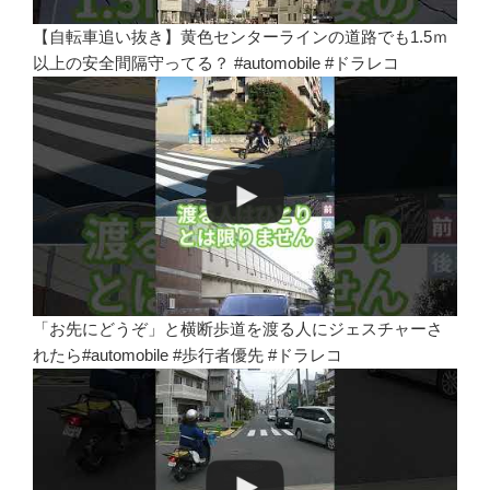
【自転車追い抜き】黄色センターラインの道路でも1.5ｍ
以上の安全間隔守ってる？ #automobile #ドラレコ
「お先にどうぞ」と横断歩道を渡る人にジェスチャーさ
れたら#automobile #歩行者優先 #ドラレコ