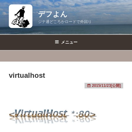
コ
ン
デフよん
テ
ジテ通どころかロードで外回り
ン
ツ
へ
メニュー
ス
キ
ッ
プ
virtualhost
2015/11/23[公開]