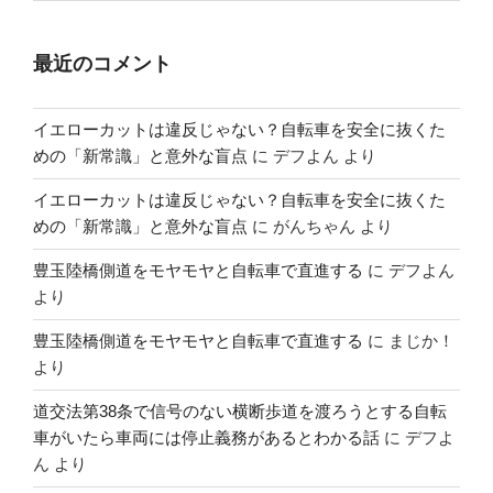
最近のコメント
イエローカットは違反じゃない？自転車を安全に抜くた
めの「新常識」と意外な盲点
に
デフよん
より
イエローカットは違反じゃない？自転車を安全に抜くた
めの「新常識」と意外な盲点
に
がんちゃん
より
豊玉陸橋側道をモヤモヤと自転車で直進する
に
デフよん
より
豊玉陸橋側道をモヤモヤと自転車で直進する
に
まじか！
より
道交法第38条で信号のない横断歩道を渡ろうとする自転
車がいたら車両には停止義務があるとわかる話
に
デフよ
ん
より