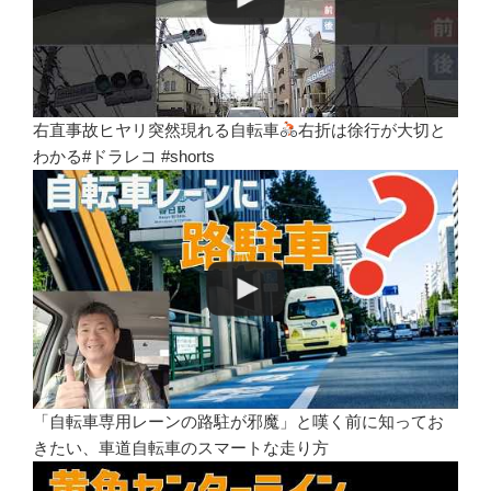
右直事故ヒヤリ突然現れる自転車
右折は徐行が大切と
わかる#ドラレコ #shorts
「自転車専用レーンの路駐が邪魔」と嘆く前に知ってお
きたい、車道自転車のスマートな走り方