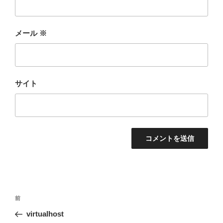
メール
※
サイト
投
前
前
稿
の
virtualhost
ナ
投