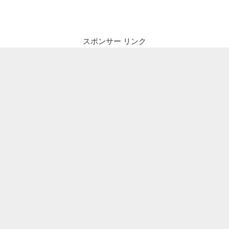
ビ
稿
ゲ
ー
スポンサー リンク
シ
ョ
ン