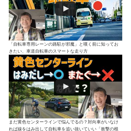
「自転車専用レーンの路駐が邪魔」と嘆く前に知ってお
きたい、車道自転車のスマートな走り方
まだ黄色センターラインで悩んでるの？対向車がいなけ
れば線をはみ出して自転車を追い抜いていい「衝撃の根