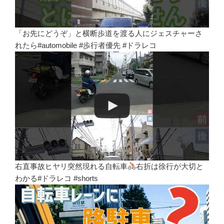
「お先にどうぞ」と横断歩道を渡る人にジェスチャーさ
れたら#automobile #歩行者優先 #ドラレコ
右直事故ヒヤリ突然現れる自転車
右折は徐行が大切と
わかる#ドラレコ #shorts