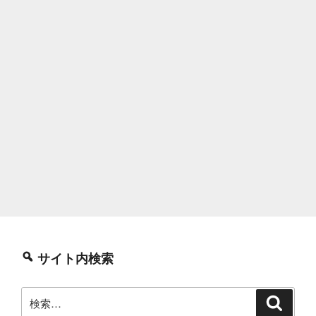
サイト内検索
検
検
索
索: