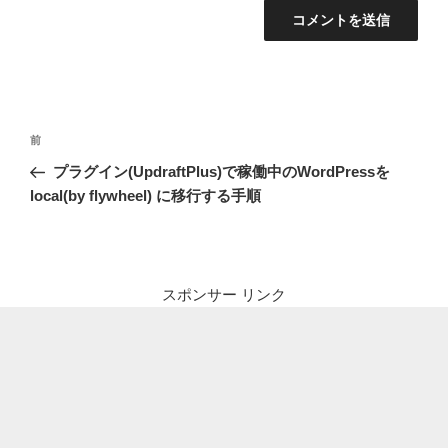
投
前
前
稿
の
プラグイン(UpdraftPlus)で稼働中のWordPressを
ナ
投
local(by flywheel) に移行する手順
ビ
稿
ゲ
ー
シ
スポンサー リンク
ョ
ン