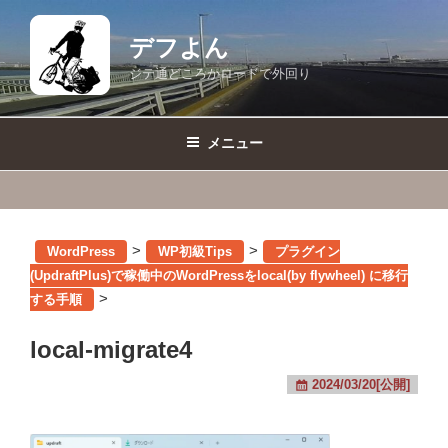
コ
ン
デフよん
テ
ジテ通どころかロードで外回り
ン
ツ
へ
メニュー
ス
キ
ッ
プ
>
>
WordPress
WP初級Tips
プラグイン
(UpdraftPlus)で稼働中のWordPressをlocal(by flywheel) に移行
>
する手順
local-migrate4
2024/03/20[公開]