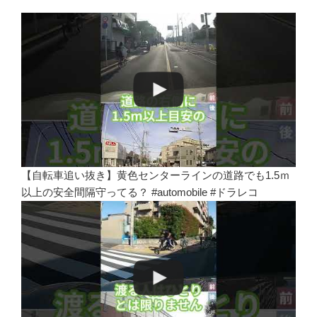
【自転車追い抜き】黄色センターラインの道路でも1.5ｍ
以上の安全間隔守ってる？ #automobile #ドラレコ