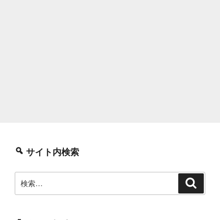
サイト内検索
検
検
索
索: