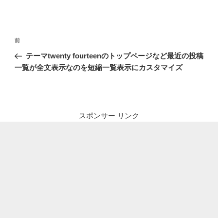
投
前
前
稿
の
テーマtwenty fourteenのトップページなど最近の投稿
ナ
投
一覧が全文表示なのを短縮一覧表示にカスタマイズ
ビ
稿
ゲ
ー
シ
スポンサー リンク
ョ
ン