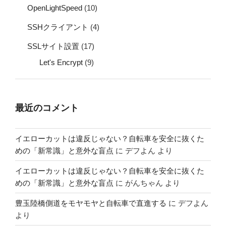
OpenLightSpeed
(10)
SSHクライアント
(4)
SSLサイト設置
(17)
Let's Encrypt
(9)
最近のコメント
イエローカットは違反じゃない？自転車を安全に抜くた
めの「新常識」と意外な盲点
に
デフよん
より
イエローカットは違反じゃない？自転車を安全に抜くた
めの「新常識」と意外な盲点
に
がんちゃん
より
豊玉陸橋側道をモヤモヤと自転車で直進する
に
デフよん
より