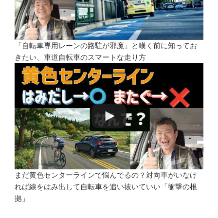
「自転車専用レーンの路駐が邪魔」と嘆く前に知ってお
きたい、車道自転車のスマートな走り方
まだ黄色センターラインで悩んでるの？対向車がいなけ
れば線をはみ出して自転車を追い抜いていい「衝撃の根
拠」