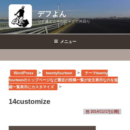
コ
ン
デフよん
テ
ジテ通どころかロードで外回り
ン
ツ
へ
メニュー
ス
キ
ッ
プ
>
>
WordPress
twentyfourteen
テーマtwenty
fourteenのトップページなど最近の投稿一覧が全文表示なのを短
>
縮一覧表示にカスタマイズ
14customize
2014/11/17[公開]