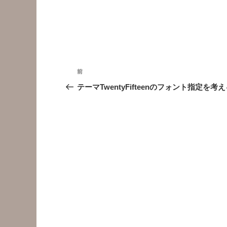
投
前
前
稿
の
テーマTwentyFifteenのフォント指定を考
投
ナ
稿
ビ
ゲ
ー
シ
ョ
ン