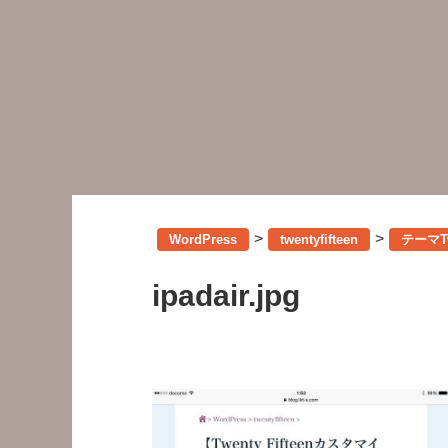
>
>
WordPress
twentyfifteen
テーマT
ipadair.jpg