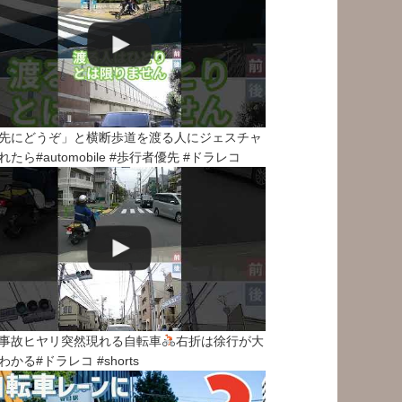
先にどうぞ」と横断歩道を渡る人にジェスチャ
れたら#automobile #歩行者優先 #ドラレコ
事故ヒヤリ突然現れる自転車
右折は徐行が大
わかる#ドラレコ #shorts