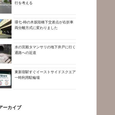
行を考える
環七-柿の木坂陸橋下交差点が右折車
両分離方式に変わりました
水の宮殿タマンサリの地下井戸に行く
通路への近道
東新宿駅すぐイーストサイドスクエア
一時利用駐輪場
アーカイブ