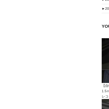
►
20
Y
【自
1.
レコ