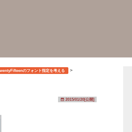
>
wentyFifteenのフォント指定を考える
2015/01/20[公開]