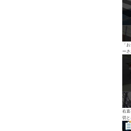
「お
ーさ
右直
切と