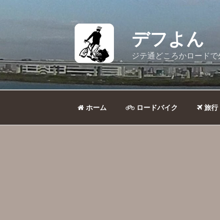
コ
ン
テ
デフよん
ン
ツ
ジテ通どころかロードで
へ
ス
キ
ッ
ホーム
ロードバイク
旅行
プ