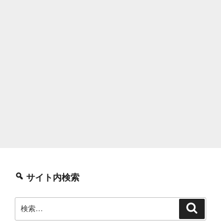
サイト内検索
検
検
索
索: