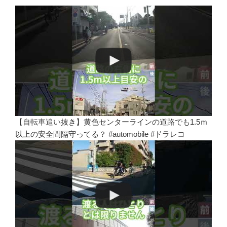
【自転車追い抜き】黄色センターラインの道路でも1.5ｍ
以上の安全間隔守ってる？ #automobile #ドラレコ