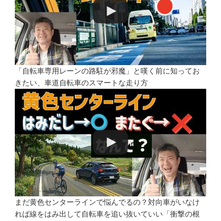
「自転車専用レーンの路駐が邪魔」と嘆く前に知ってお
きたい、車道自転車のスマートな走り方
まだ黄色センターラインで悩んでるの？対向車がいなけ
れば線をはみ出して自転車を追い抜いていい「衝撃の根