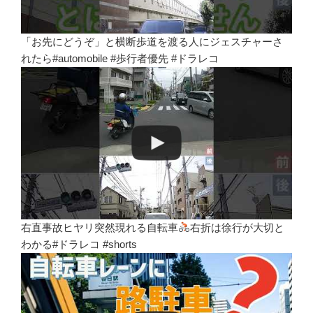
「お先にどうぞ」と横断歩道を渡る人にジェスチャーさ
れたら#automobile #歩行者優先 #ドラレコ
右直事故ヒヤリ突然現れる自転車
右折は徐行が大切と
わかる#ドラレコ #shorts