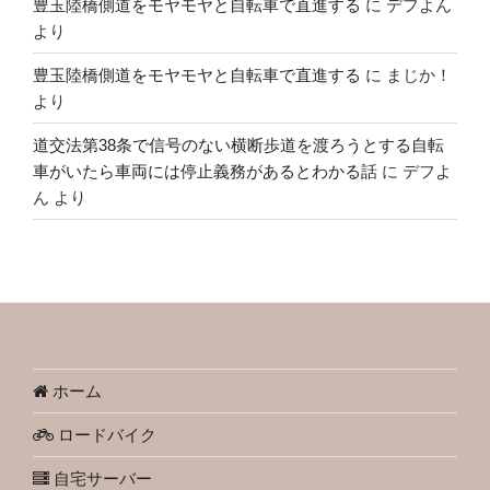
豊玉陸橋側道をモヤモヤと自転車で直進する
に
デフよん
より
豊玉陸橋側道をモヤモヤと自転車で直進する
に
まじか！
より
道交法第38条で信号のない横断歩道を渡ろうとする自転
車がいたら車両には停止義務があるとわかる話
に
デフよ
ん
より
ホーム
ロードバイク
自宅サーバー