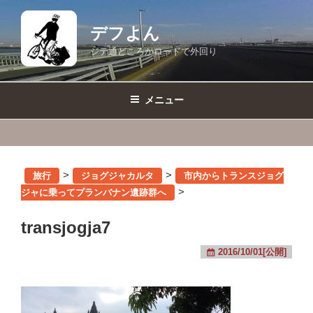
コ
ン
デフよん
テ
ジテ通どころかロードで外回り
ン
ツ
へ
メニュー
ス
キ
ッ
プ
>
>
旅行
ジョグジャカルタ
市内からトランスジョグ
>
ジャに乗ってプランバナン遺跡群へ
transjogja7
2016/10/01[公開]