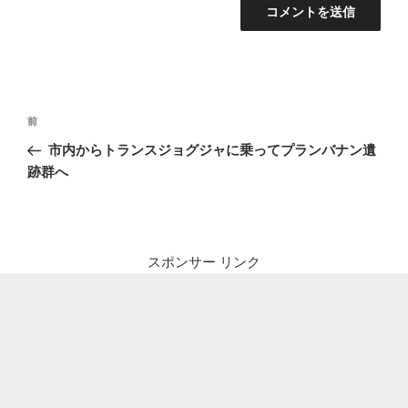
投
前
前
稿
の
市内からトランスジョグジャに乗ってプランバナン遺
ナ
投
跡群へ
ビ
稿
ゲ
ー
シ
スポンサー リンク
ョ
ン