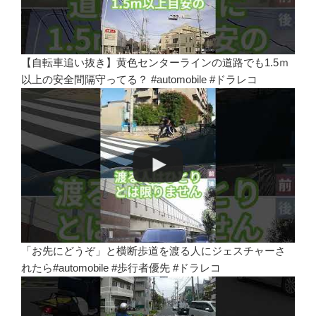
【自転車追い抜き】黄色センターラインの道路でも1.5ｍ
以上の安全間隔守ってる？ #automobile #ドラレコ
「お先にどうぞ」と横断歩道を渡る人にジェスチャーさ
れたら#automobile #歩行者優先 #ドラレコ