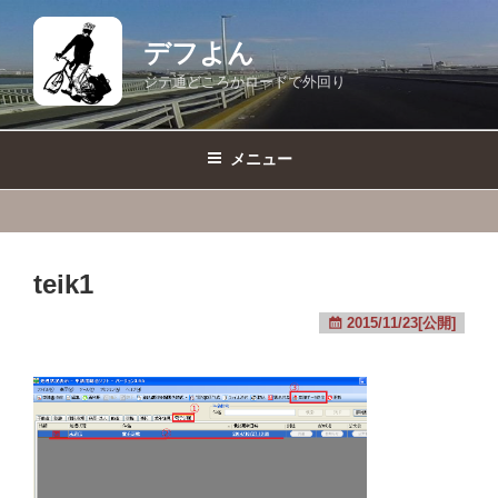
コ
ン
デフよん
テ
ジテ通どころかロードで外回り
ン
ツ
へ
メニュー
ス
キ
ッ
プ
teik1
2015/11/23[公開]