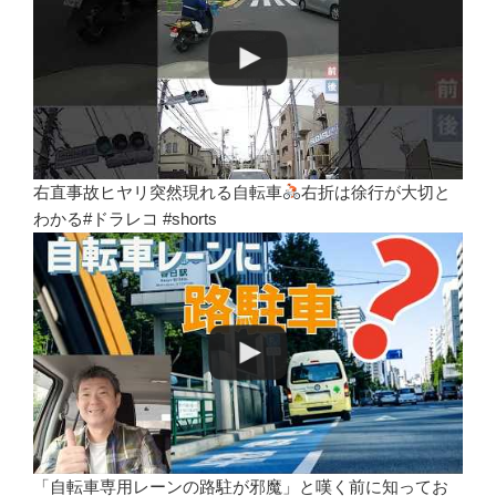
右直事故ヒヤリ突然現れる自転車
右折は徐行が大切と
わかる#ドラレコ #shorts
「自転車専用レーンの路駐が邪魔」と嘆く前に知ってお