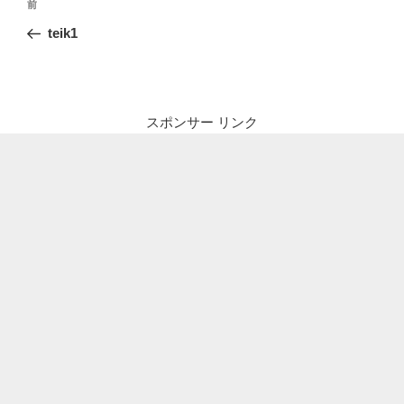
前
前
稿
の
teik1
ナ
投
ビ
稿
ゲ
ー
スポンサー リンク
シ
ョ
ン