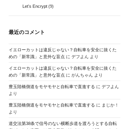
Let's Encrypt
(9)
最近のコメント
イエローカットは違反じゃない？自転車を安全に抜くた
めの「新常識」と意外な盲点
に
デフよん
より
イエローカットは違反じゃない？自転車を安全に抜くた
めの「新常識」と意外な盲点
に
がんちゃん
より
豊玉陸橋側道をモヤモヤと自転車で直進する
に
デフよん
より
豊玉陸橋側道をモヤモヤと自転車で直進する
に
まじか！
より
道交法第38条で信号のない横断歩道を渡ろうとする自転