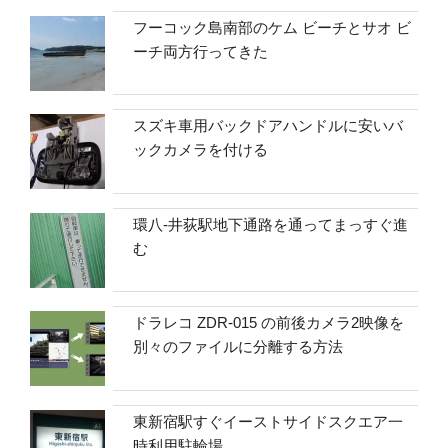
フーコック島南部のケム ビーチとサオ ビ
ーチ両方行ってきた
スズキ車用バックドアハンドルに安いバ
ックカメラを付ける
環八-井荻駅地下通路を通ってまっすぐ進
む
ドラレコ ZDR-015 の前後カメラ2映像を
別々のファイルに分離する方法
東新宿駅すぐイーストサイドスクエア一
時利用駐輪場