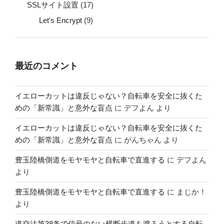
SSLサイト設置
(17)
Let's Encrypt
(9)
最近のコメント
イエローカットは違反じゃない？自転車を安全に抜くた
めの「新常識」と意外な盲点
に
デフよん
より
イエローカットは違反じゃない？自転車を安全に抜くた
めの「新常識」と意外な盲点
に
がんちゃん
より
豊玉陸橋側道をモヤモヤと自転車で直進する
に
デフよん
より
豊玉陸橋側道をモヤモヤと自転車で直進する
に
まじか！
より
道交法第38条で信号のない横断歩道を渡ろうとする自転