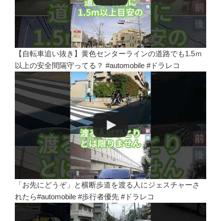
【自転車追い抜き】黄色センターラインの道路でも1.5ｍ
以上の安全間隔守ってる？ #automobile #ドラレコ
「お先にどうぞ」と横断歩道を渡る人にジェスチャーさ
れたら#automobile #歩行者優先 #ドラレコ