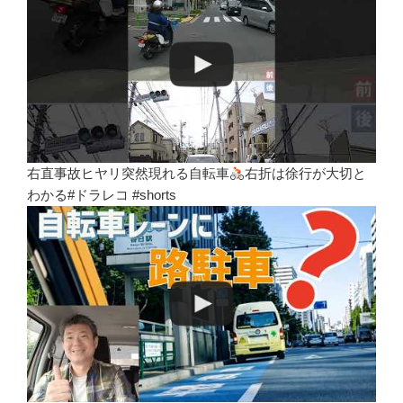
右直事故ヒヤリ突然現れる自転車
右折は徐行が大切と
わかる#ドラレコ #shorts