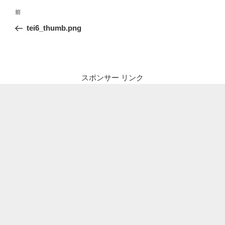
投
前
前
稿
の
tei6_thumb.png
ナ
投
ビ
稿
ゲ
ー
スポンサー リンク
シ
ョ
ン