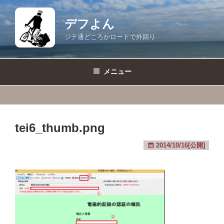
コ
ン
デフよん
テ
ジテ通どころかロードで外回り
ン
ツ
へ
メニュー
ス
キ
ッ
プ
tei6_thumb.png
2014/10/16[公開]