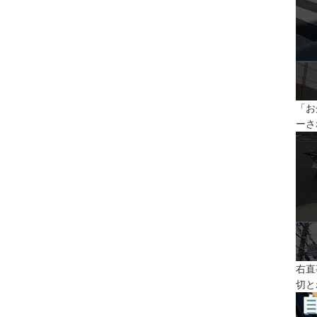
「お
ーさ
右直
切と