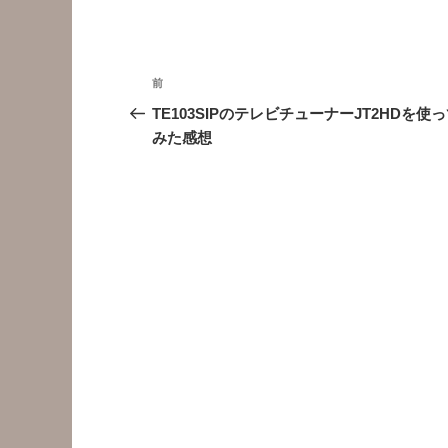
投
前
前
稿
の
TE103SIPのテレビチューナーJT2HDを使
投
みた感想
ナ
稿
ビ
ゲ
ー
シ
ョ
ン