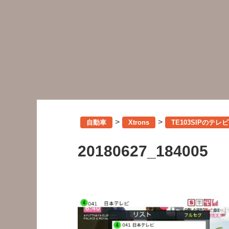
>
>
自動車
Xtrons
TE103SIPのテ
20180627_184005