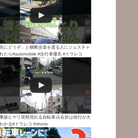
先にどうぞ」と横断歩道を渡る人にジェスチャ
れたら#automobile #歩行者優先 #ドラレコ
事故ヒヤリ突然現れる自転車
右折は徐行が大
わかる#ドラレコ #shorts