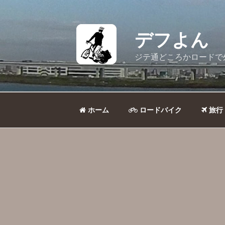
コ
ン
テ
デフよん
ン
ツ
ジテ通どころかロードで
へ
ス
キ
ッ
ホーム
ロードバイク
旅行
プ