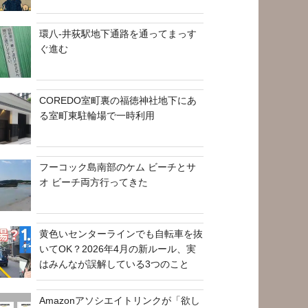
環八-井荻駅地下通路を通ってまっす
ぐ進む
COREDO室町裏の福徳神社地下にあ
る室町東駐輪場で一時利用
フーコック島南部のケム ビーチとサ
オ ビーチ両方行ってきた
黄色いセンターラインでも自転車を抜
いてOK？2026年4月の新ルール、実
はみんなが誤解している3つのこと
Amazonアソシエイトリンクが「欲し