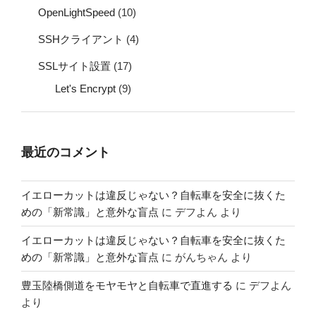
OpenLightSpeed
(10)
SSHクライアント
(4)
SSLサイト設置
(17)
Let's Encrypt
(9)
最近のコメント
イエローカットは違反じゃない？自転車を安全に抜くた
めの「新常識」と意外な盲点
に
デフよん
より
イエローカットは違反じゃない？自転車を安全に抜くた
めの「新常識」と意外な盲点
に
がんちゃん
より
豊玉陸橋側道をモヤモヤと自転車で直進する
に
デフよん
より