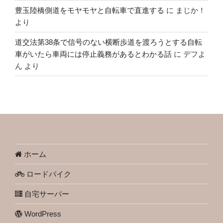
豊玉陸橋側道をモヤモヤと自転車で直進する
に
まじか！
より
道交法第38条で信号のない横断歩道を渡ろうとする自転
車がいたら車両には停止義務があるとわかる話
に
デフよ
ん
より
ホーム
ロードバイク
自宅サーバー
WordPress