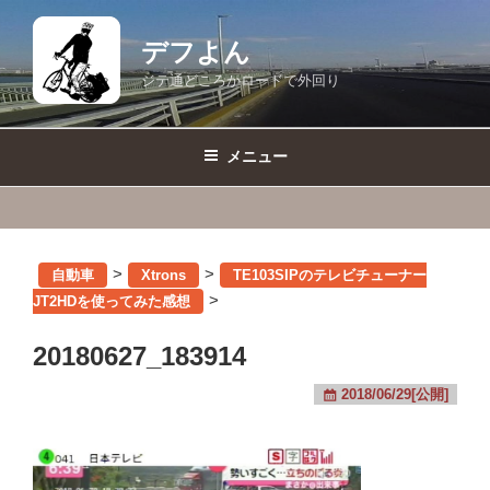
コ
ン
デフよん
テ
ジテ通どころかロードで外回り
ン
ツ
へ
メニュー
ス
キ
ッ
プ
>
>
自動車
Xtrons
TE103SIPのテレビチューナー
>
JT2HDを使ってみた感想
20180627_183914
2018/06/29[公開]