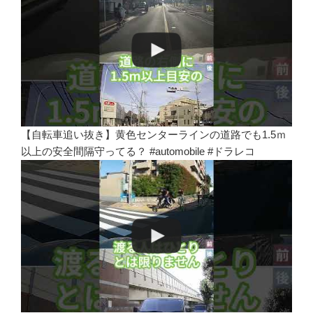
【自転車追い抜き】黄色センターラインの道路でも1.5ｍ
以上の安全間隔守ってる？ #automobile #ドラレコ