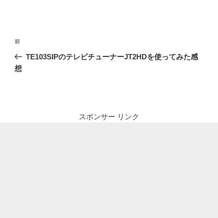
投
前
前
稿
の
TE103SIPのテレビチューナーJT2HDを使ってみた感
ナ
投
想
ビ
稿
ゲ
ー
シ
スポンサー リンク
ョ
ン