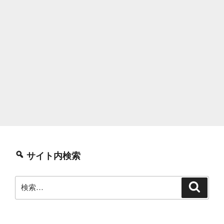
サイト内検索
検
検
索
索: