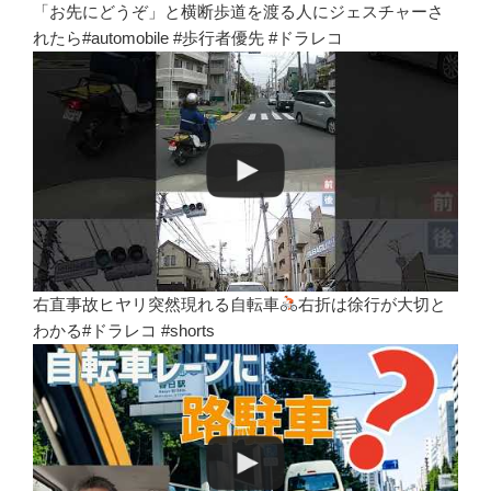
「お先にどうぞ」と横断歩道を渡る人にジェスチャーさ
れたら#automobile #歩行者優先 #ドラレコ
右直事故ヒヤリ突然現れる自転車
右折は徐行が大切と
わかる#ドラレコ #shorts