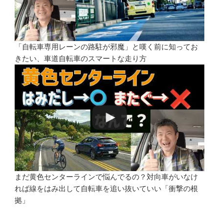
「自転車専用レーンの路駐が邪魔」と嘆く前に知ってお
きたい、車道自転車のスマートな走り方
まだ黄色センターラインで悩んでるの？対向車がいなけ
れば線をはみ出して自転車を追い抜いていい「衝撃の根
拠」