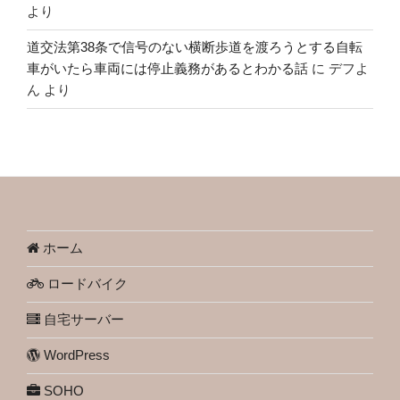
より
道交法第38条で信号のない横断歩道を渡ろうとする自転
車がいたら車両には停止義務があるとわかる話
に
デフよ
ん
より
ホーム
ロードバイク
自宅サーバー
WordPress
SOHO