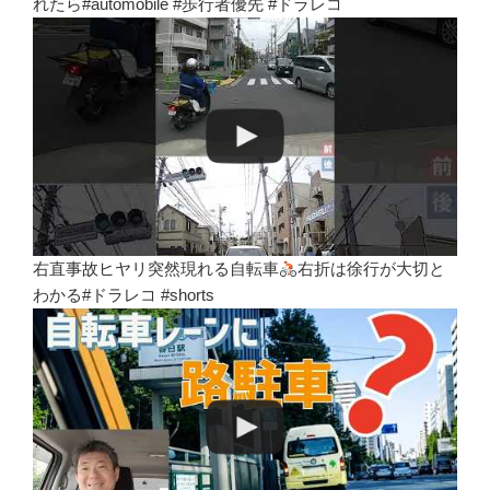
れたら#automobile #歩行者優先 #ドラレコ
右直事故ヒヤリ突然現れる自転車
右折は徐行が大切と
わかる#ドラレコ #shorts