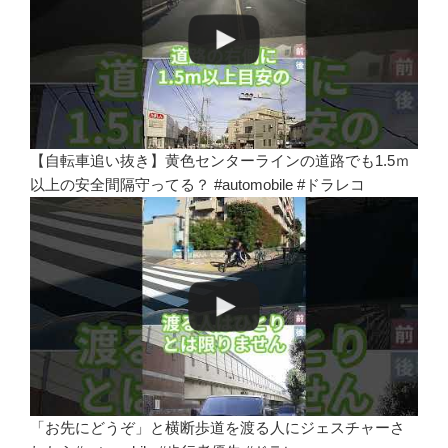
【自転車追い抜き】黄色センターラインの道路でも1.5ｍ
以上の安全間隔守ってる？ #automobile #ドラレコ
「お先にどうぞ」と横断歩道を渡る人にジェスチャーさ