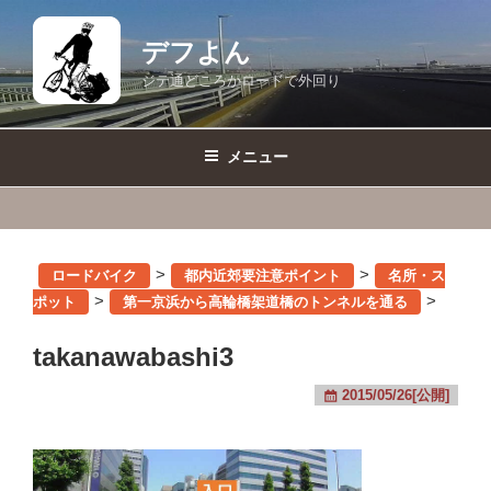
コ
ン
デフよん
テ
ジテ通どころかロードで外回り
ン
ツ
へ
メニュー
ス
キ
ッ
プ
>
>
ロードバイク
都内近郊要注意ポイント
名所・ス
>
>
ポット
第一京浜から高輪橋架道橋のトンネルを通る
takanawabashi3
2015/05/26[公開]