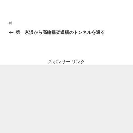
投
前
前
稿
の
第一京浜から高輪橋架道橋のトンネルを通る
ナ
投
ビ
稿
ゲ
ー
スポンサー リンク
シ
ョ
ン