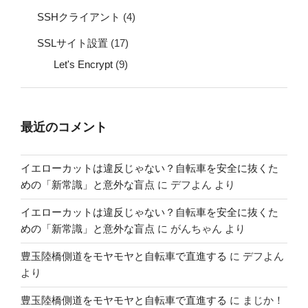
SSHクライアント
(4)
SSLサイト設置
(17)
Let's Encrypt
(9)
最近のコメント
イエローカットは違反じゃない？自転車を安全に抜くた
めの「新常識」と意外な盲点
に
デフよん
より
イエローカットは違反じゃない？自転車を安全に抜くた
めの「新常識」と意外な盲点
に
がんちゃん
より
豊玉陸橋側道をモヤモヤと自転車で直進する
に
デフよん
より
豊玉陸橋側道をモヤモヤと自転車で直進する
に
まじか！