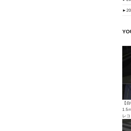
►
20
Y
【自
1.
レコ