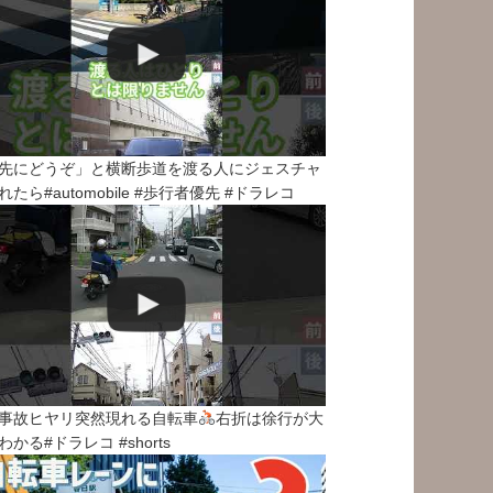
先にどうぞ」と横断歩道を渡る人にジェスチャ
れたら#automobile #歩行者優先 #ドラレコ
事故ヒヤリ突然現れる自転車
右折は徐行が大
わかる#ドラレコ #shorts