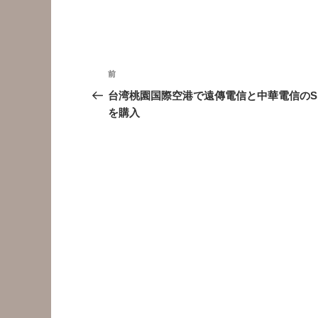
投
前
前
稿
の
台湾桃園国際空港で遠傳電信と中華電信のS
投
を購入
ナ
稿
ビ
ゲ
ー
シ
ョ
ン