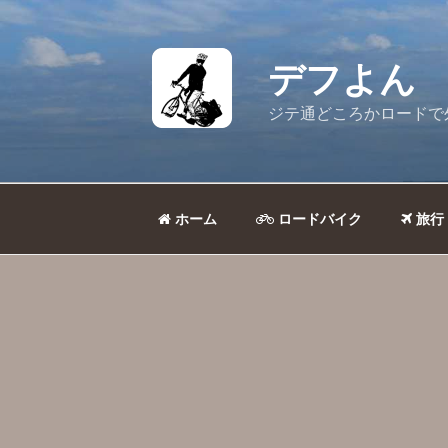
コ
ン
テ
デフよん
ン
ツ
ジテ通どころかロードで
へ
ス
キ
ッ
ホーム
ロードバイク
旅行
プ