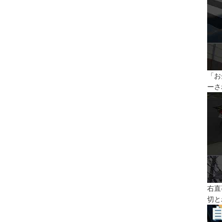
「お
ーさ
右直
切と