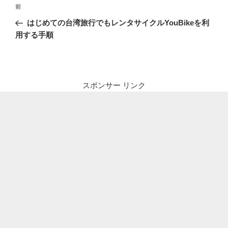
投
前
前
稿
の
はじめての台湾旅行でもレンタサイクルYouBikeを利
ナ
投
用する手順
ビ
稿
ゲ
ー
シ
スポンサー リンク
ョ
ン