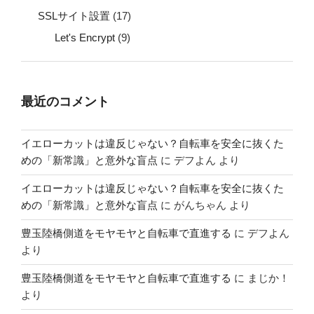
SSLサイト設置
(17)
Let's Encrypt
(9)
最近のコメント
イエローカットは違反じゃない？自転車を安全に抜くた
めの「新常識」と意外な盲点
に
デフよん
より
イエローカットは違反じゃない？自転車を安全に抜くた
めの「新常識」と意外な盲点
に
がんちゃん
より
豊玉陸橋側道をモヤモヤと自転車で直進する
に
デフよん
より
豊玉陸橋側道をモヤモヤと自転車で直進する
に
まじか！
より