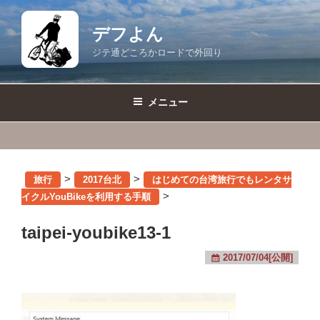
コ
ン
デフよん
テ
ジテ通どころかロードで外回り
ン
ツ
へ
メニュー
ス
キ
ッ
プ
>
>
旅行
2017台北
はじめての台湾旅行でもレンタサ
>
イクルYouBikeを利用する手順
taipei-youbike13-1
2017/07/04[公開]