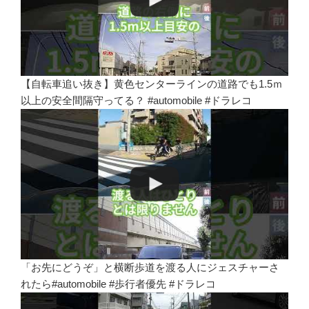
【自転車追い抜き】黄色センターラインの道路でも1.5ｍ
以上の安全間隔守ってる？ #automobile #ドラレコ
「お先にどうぞ」と横断歩道を渡る人にジェスチャーさ
れたら#automobile #歩行者優先 #ドラレコ