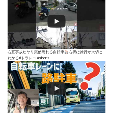
右直事故ヒヤリ突然現れる自転車
右折は徐行が大切と
わかる#ドラレコ #shorts