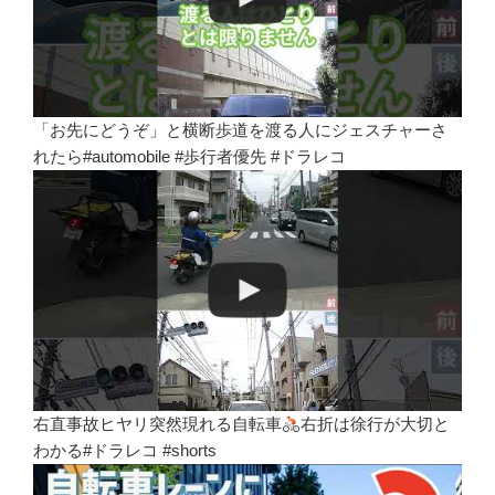
「お先にどうぞ」と横断歩道を渡る人にジェスチャーさ
れたら#automobile #歩行者優先 #ドラレコ
右直事故ヒヤリ突然現れる自転車
右折は徐行が大切と
わかる#ドラレコ #shorts