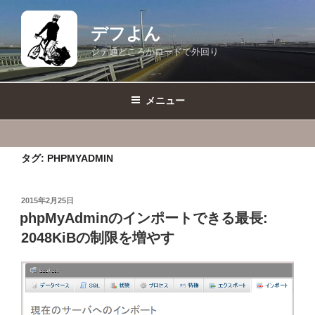
コ
ン
デフよん
テ
ジテ通どころかロードで外回り
ン
ツ
へ
メニュー
ス
キ
ッ
タグ:
PHPMYADMIN
プ
投
2015年2月25日
稿
phpMyAdminのインポートできる最長:
日:
2048KiBの制限を増やす