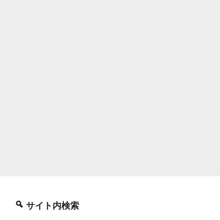
る
最
長:
2048KiB
の
制
限
を
増
や
す”
の
サイト内検索