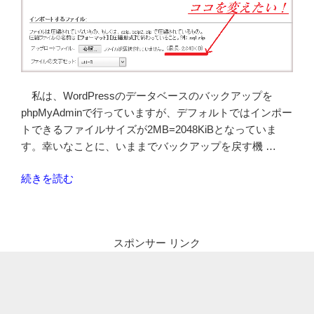
私は、WordPressのデータベースのバックアップを
phpMyAdminで行っていますが、デフォルトではインポー
トできるファイルサイズが2MB=2048KiBとなっていま
す。幸いなことに、いままでバックアップを戻す機 …
“phpMyAdmin
続きを読む
の
イ
ン
スポンサー リンク
ポ
ー
ト
で
き