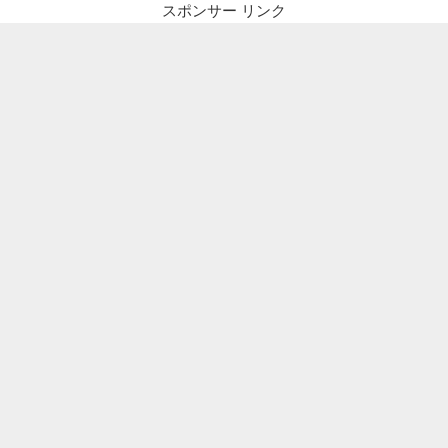
スポンサー リンク
了
に
つ
き
新
し
い
URL
検
査
ツ
ー
ル
で
ク
ロ
ー
ル
依