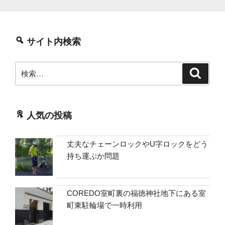
頼
を
し
サイト内検索
よ
う”
検
検
の
索
索:
人気の投稿
丈夫なチェーンロックやU字ロックをどう
持ち運ぶか問題
COREDO室町裏の福徳神社地下にある室
町東駐輪場で一時利用