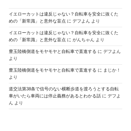
イエローカットは違反じゃない？自転車を安全に抜くた
めの「新常識」と意外な盲点
に
デフよん
より
イエローカットは違反じゃない？自転車を安全に抜くた
めの「新常識」と意外な盲点
に
がんちゃん
より
豊玉陸橋側道をモヤモヤと自転車で直進する
に
デフよん
より
豊玉陸橋側道をモヤモヤと自転車で直進する
に
まじか！
より
道交法第38条で信号のない横断歩道を渡ろうとする自転
車がいたら車両には停止義務があるとわかる話
に
デフよ
ん
より