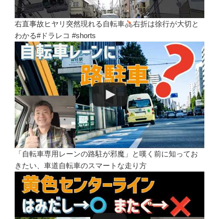
右直事故ヒヤリ突然現れる自転車
右折は徐行が大切と
わかる#ドラレコ #shorts
「自転車専用レーンの路駐が邪魔」と嘆く前に知ってお
きたい、車道自転車のスマートな走り方