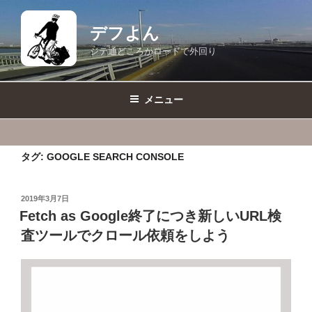
コ
ン
デフよん
テ
ジテ通どころかロードで外回り
ン
ツ
へ
メニュー
ス
キ
ッ
タグ:
GOOGLE SEARCH CONSOLE
プ
投
2019年3月7日
稿
Fetch as Google終了につき新しいURL検
日:
査ツールでクロール依頼をしよう