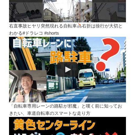
右直事故ヒヤリ突然現れる自転車
右折は徐行が大切と
わかる#ドラレコ #shorts
「自転車専用レーンの路駐が邪魔」と嘆く前に知ってお
きたい、車道自転車のスマートな走り方