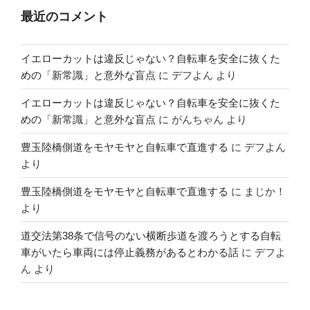
最近のコメント
イエローカットは違反じゃない？自転車を安全に抜くた
めの「新常識」と意外な盲点
に
デフよん
より
イエローカットは違反じゃない？自転車を安全に抜くた
めの「新常識」と意外な盲点
に
がんちゃん
より
豊玉陸橋側道をモヤモヤと自転車で直進する
に
デフよん
より
豊玉陸橋側道をモヤモヤと自転車で直進する
に
まじか！
より
道交法第38条で信号のない横断歩道を渡ろうとする自転
車がいたら車両には停止義務があるとわかる話
に
デフよ
ん
より