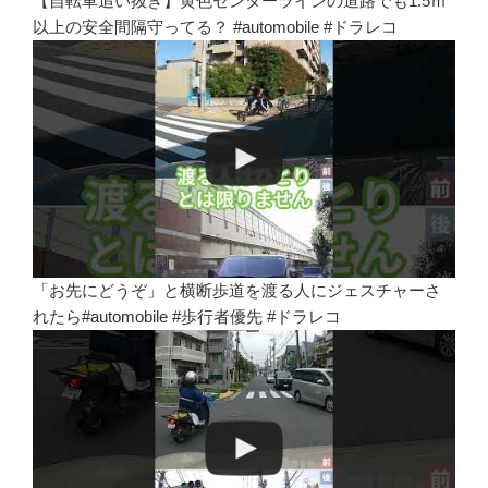
【自転車追い抜き】黄色センターラインの道路でも1.5ｍ
以上の安全間隔守ってる？ #automobile #ドラレコ
「お先にどうぞ」と横断歩道を渡る人にジェスチャーさ
れたら#automobile #歩行者優先 #ドラレコ