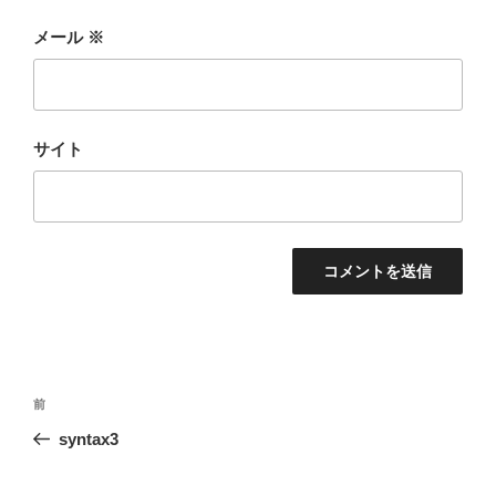
メール
※
サイト
投
前
前
稿
の
syntax3
ナ
投
ビ
稿