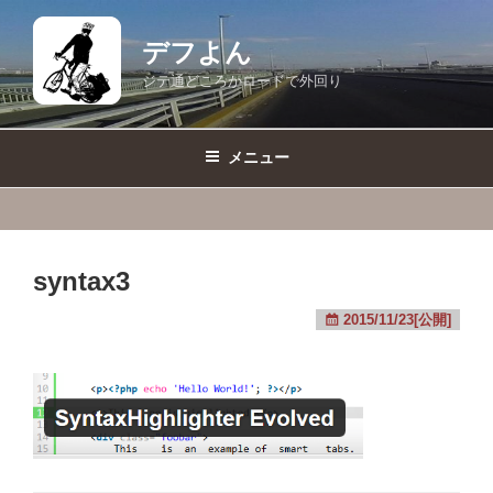
コ
ン
デフよん
テ
ジテ通どころかロードで外回り
ン
ツ
へ
メニュー
ス
キ
ッ
プ
syntax3
2015/11/23[公開]