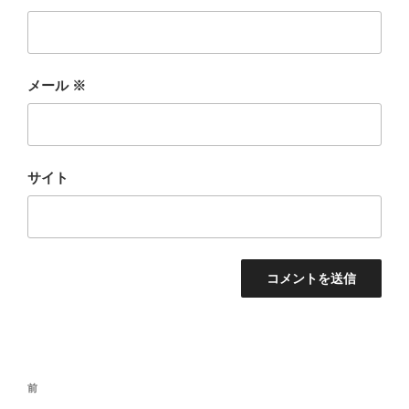
メール
※
サイト
投
前
前
稿