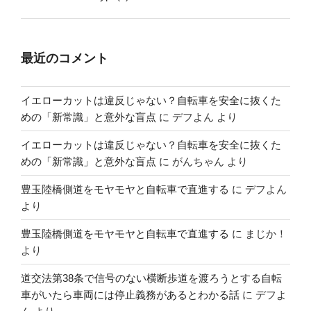
最近のコメント
イエローカットは違反じゃない？自転車を安全に抜くた
めの「新常識」と意外な盲点
に
デフよん
より
イエローカットは違反じゃない？自転車を安全に抜くた
めの「新常識」と意外な盲点
に
がんちゃん
より
豊玉陸橋側道をモヤモヤと自転車で直進する
に
デフよん
より
豊玉陸橋側道をモヤモヤと自転車で直進する
に
まじか！
より
道交法第38条で信号のない横断歩道を渡ろうとする自転
車がいたら車両には停止義務があるとわかる話
に
デフよ