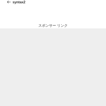
の
syntax2
ナ
投
ビ
稿
ゲ
ー
スポンサー リンク
シ
ョ
ン