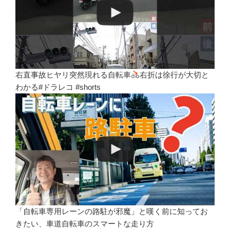
右直事故ヒヤリ突然現れる自転車
右折は徐行が大切と
わかる#ドラレコ #shorts
「自転車専用レーンの路駐が邪魔」と嘆く前に知ってお
きたい、車道自転車のスマートな走り方