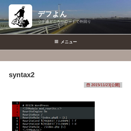
コ
ン
デフよん
テ
ジテ通どころかロードで外回り
ン
ツ
へ
メニュー
ス
キ
ッ
プ
syntax2
2015/11/23[公開]