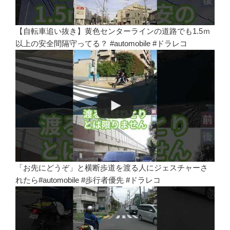
【自転車追い抜き】黄色センターラインの道路でも1.5ｍ
以上の安全間隔守ってる？ #automobile #ドラレコ
「お先にどうぞ」と横断歩道を渡る人にジェスチャーさ
れたら#automobile #歩行者優先 #ドラレコ