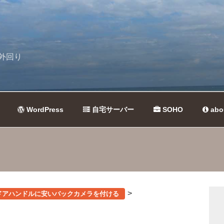
外回り
WordPress
自宅サーバー
SOHO
abo
>
ドアハンドルに安いバックカメラを付ける