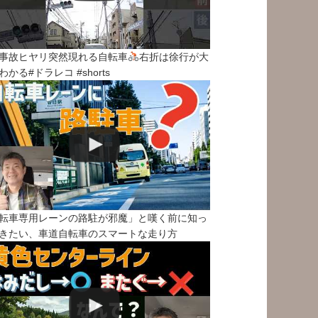
事故ヒヤリ突然現れる自転車
右折は徐行が大
わかる#ドラレコ #shorts
転車専用レーンの路駐が邪魔」と嘆く前に知っ
きたい、車道自転車のスマートな走り方