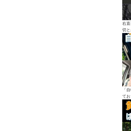
右直
切と
「自
てお