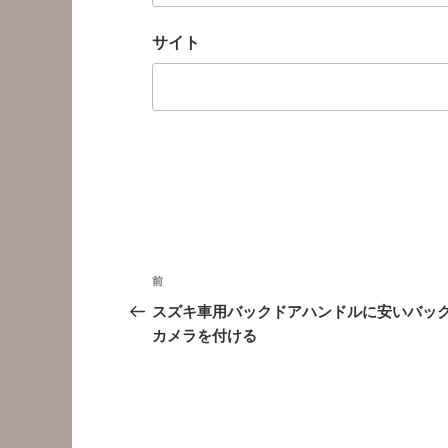
サイト
投
前
前
稿
の
スズキ車用バックドアハンドルに安いバッ
投
カメラを付ける
ナ
稿
ビ
ゲ