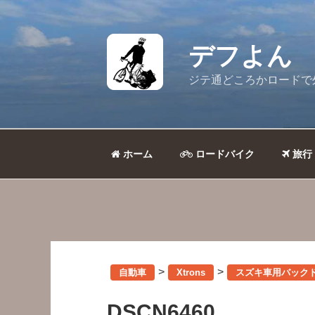
コ
ン
テ
デフよん
ン
ツ
ジテ通どころかロードで
へ
ス
キ
ッ
ホーム
ロードバイク
旅行
プ
>
>
自動車
Xtrons
スズキ車用バック
DSCN6460