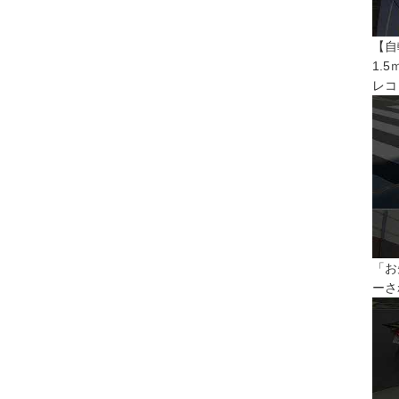
【自
1.
レコ
「お
ーさ