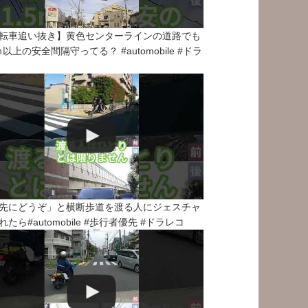
転車追い抜き】黄色センターラインの道路でも
5ｍ以上の安全間隔守ってる？ #automobile #ドラ
先にどうぞ」と横断歩道を渡る人にジェスチャ
れたら#automobile #歩行者優先 #ドラレコ