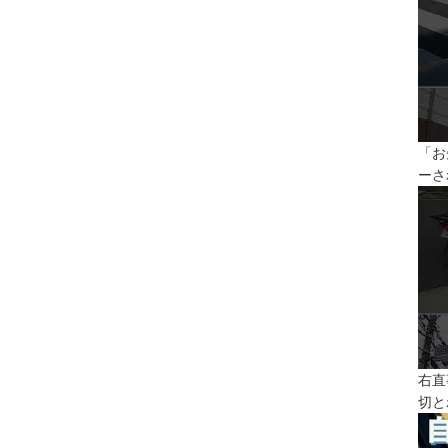
「お
ーさ
右直
切と