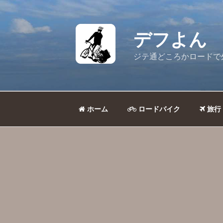
コ
ン
テ
デフよん
ン
ツ
ジテ通どころかロードで
へ
ス
キ
ッ
ホーム
ロードバイク
旅行
プ