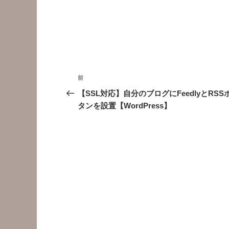
投
前
前
稿
の
【SSL対応】自分のブログにFeedlyとRSS
投
タンを設置【WordPress】
ナ
稿
ビ
ゲ
ー
シ
ョ
ン