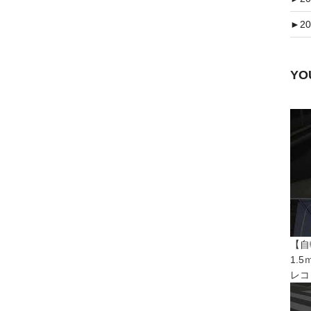
►
20
Y
【自
1.
レコ