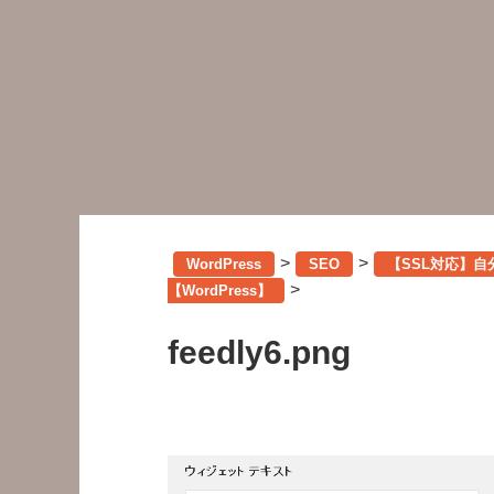
>
>
WordPress
SEO
【SSL対応】自
>
【WordPress】
feedly6.png