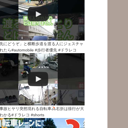
先にどうぞ」と横断歩道を渡る人にジェスチャ
れたら#automobile #歩行者優先 #ドラレコ
事故ヒヤリ突然現れる自転車
右折は徐行が大
わかる#ドラレコ #shorts