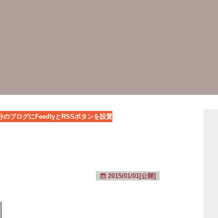
分のブログにFeedlyとRSSボタンを設置
2015/01/01[公開]