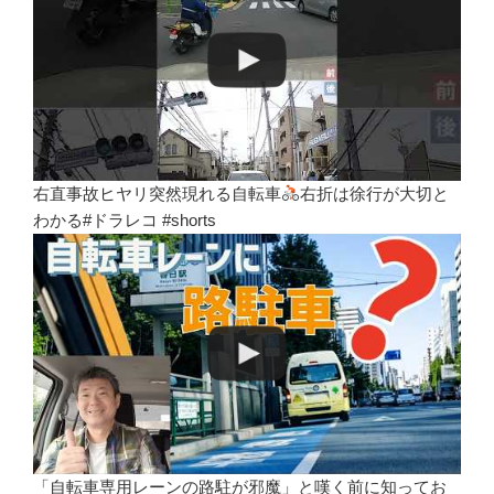
右直事故ヒヤリ突然現れる自転車
右折は徐行が大切と
わかる#ドラレコ #shorts
「自転車専用レーンの路駐が邪魔」と嘆く前に知ってお