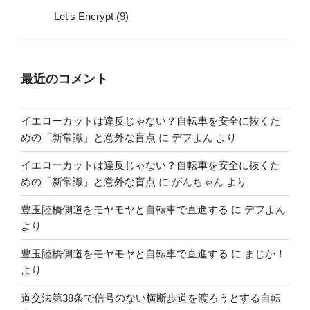
Let's Encrypt
(9)
最近のコメント
イエローカットは違反じゃない？自転車を安全に抜くた
めの「新常識」と意外な盲点
に
デフよん
より
イエローカットは違反じゃない？自転車を安全に抜くた
めの「新常識」と意外な盲点
に
がんちゃん
より
豊玉陸橋側道をモヤモヤと自転車で直進する
に
デフよん
より
豊玉陸橋側道をモヤモヤと自転車で直進する
に
まじか！
より
道交法第38条で信号のない横断歩道を渡ろうとする自転