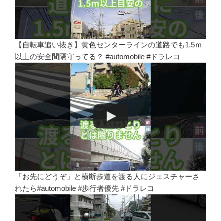
【自転車追い抜き】黄色センターラインの道路でも1.5ｍ
以上の安全間隔守ってる？ #automobile #ドラレコ
「お先にどうぞ」と横断歩道を渡る人にジェスチャーさ
れたら#automobile #歩行者優先 #ドラレコ