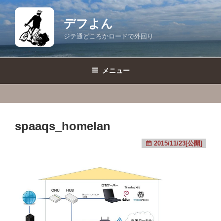
コ
ン
デフよん
テ
ジテ通どころかロードで外回り
ン
ツ
へ
メニュー
ス
キ
ッ
プ
spaaqs_homelan
2015/11/23[公開]