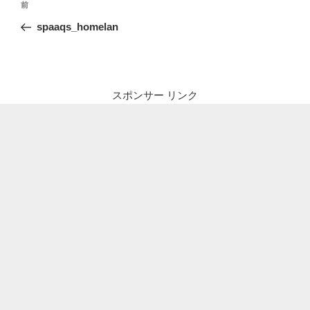
前
前
稿
の
spaaqs_homelan
ナ
投
ビ
稿
ゲ
ー
スポンサー リンク
シ
ョ
ン