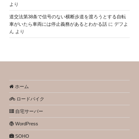
より
道交法第38条で信号のない横断歩道を渡ろうとする自転
車がいたら車両には停止義務があるとわかる話
に
デフよ
ん
より
ホーム
ロードバイク
自宅サーバー
WordPress
SOHO