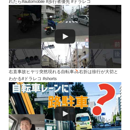
れたら#automobile #歩行者優先 #ドラレコ
右直事故ヒヤリ突然現れる自転車
右折は徐行が大切と
わかる#ドラレコ #shorts