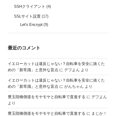
SSHクライアント
(4)
SSLサイト設置
(17)
Let's Encrypt
(9)
最近のコメント
イエローカットは違反じゃない？自転車を安全に抜くた
めの「新常識」と意外な盲点
に
デフよん
より
イエローカットは違反じゃない？自転車を安全に抜くた
めの「新常識」と意外な盲点
に
がんちゃん
より
豊玉陸橋側道をモヤモヤと自転車で直進する
に
デフよん
より
豊玉陸橋側道をモヤモヤと自転車で直進する
に
まじか！