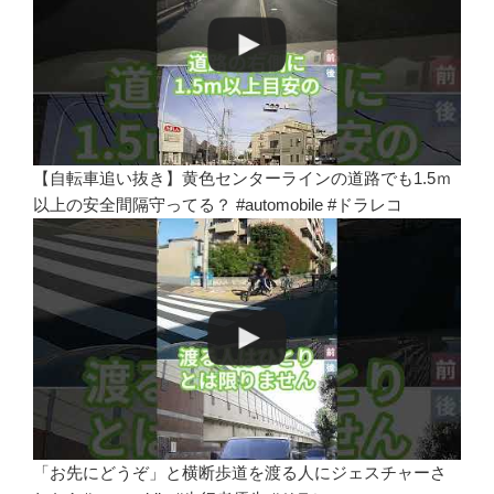
【自転車追い抜き】黄色センターラインの道路でも1.5ｍ
以上の安全間隔守ってる？ #automobile #ドラレコ
「お先にどうぞ」と横断歩道を渡る人にジェスチャーさ