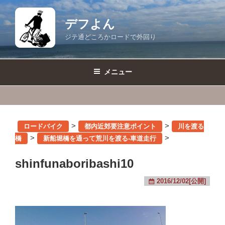
コ
ン
デフよん
テ
ジテ通どころかロードで外回り
ン
ツ
へ
メニュー
ス
キ
ッ
プ
>
>
ロードバイク
都内近郊要注意ポイント
川を渡る
>
>
橋
新船堀橋を通って荒川を渡る-車道走行
shinfunaboribashi10
2016/12/02[公開]