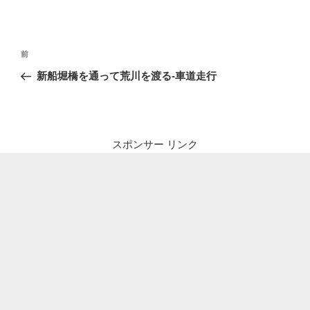
投
前
前
稿
の
新船堀橋を通って荒川を渡る-車道走行
ナ
投
ビ
稿
ゲ
ー
スポンサー リンク
シ
ョ
ン