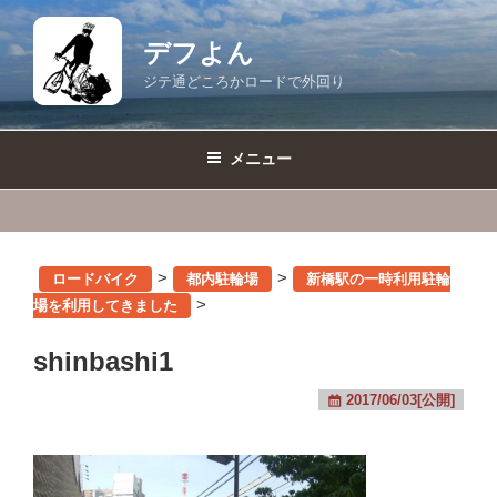
コ
ン
デフよん
テ
ジテ通どころかロードで外回り
ン
ツ
へ
メニュー
ス
キ
ッ
プ
>
>
ロードバイク
都内駐輪場
新橋駅の一時利用駐輪
>
場を利用してきました
shinbashi1
2017/06/03[公開]