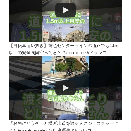
【自転車追い抜き】黄色センターラインの道路でも1.5ｍ
以上の安全間隔守ってる？ #automobile #ドラレコ
「お先にどうぞ」と横断歩道を渡る人にジェスチャーさ
れたら#automobile #歩行者優先 #ドラレコ