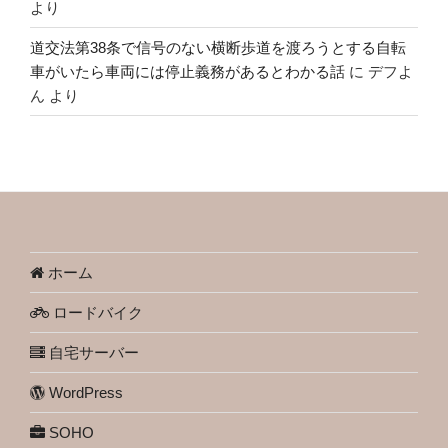
より
道交法第38条で信号のない横断歩道を渡ろうとする自転
車がいたら車両には停止義務があるとわかる話
に
デフよ
ん
より
ホーム
ロードバイク
自宅サーバー
WordPress
SOHO