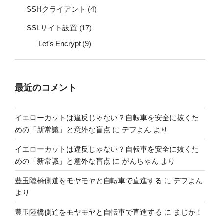
SSHクライアント
(4)
SSLサイト設置
(17)
Let's Encrypt
(9)
最近のコメント
イエローカットは違反じゃない？自転車を安全に抜くた
めの「新常識」と意外な盲点
に
デフよん
より
イエローカットは違反じゃない？自転車を安全に抜くた
めの「新常識」と意外な盲点
に
がんちゃん
より
豊玉陸橋側道をモヤモヤと自転車で直進する
に
デフよん
より
豊玉陸橋側道をモヤモヤと自転車で直進する
に
まじか！