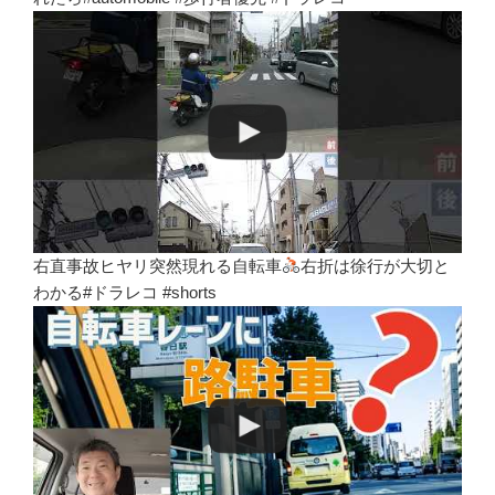
右直事故ヒヤリ突然現れる自転車
右折は徐行が大切と
わかる#ドラレコ #shorts