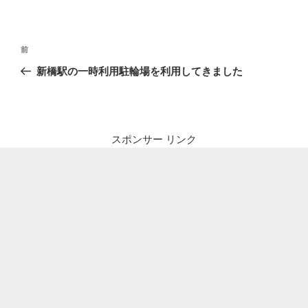
投
前
前
稿
の
新橋駅の一時利用駐輪場を利用してきました
ナ
投
ビ
稿
ゲ
ー
スポンサー リンク
シ
ョ
ン