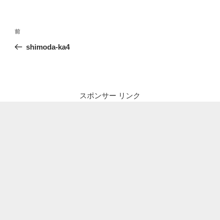
投
前
前
稿
の
shimoda-ka4
ナ
投
ビ
稿
ゲ
ー
スポンサー リンク
シ
ョ
ン