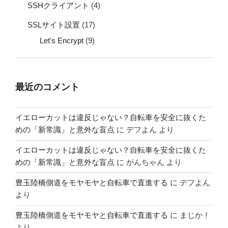
SSHクライアント
(4)
SSLサイト設置
(17)
Let's Encrypt
(9)
最近のコメント
イエローカットは違反じゃない？自転車を安全に抜くた
めの「新常識」と意外な盲点
に
デフよん
より
イエローカットは違反じゃない？自転車を安全に抜くた
めの「新常識」と意外な盲点
に
がんちゃん
より
豊玉陸橋側道をモヤモヤと自転車で直進する
に
デフよん
より
豊玉陸橋側道をモヤモヤと自転車で直進する
に
まじか！
より