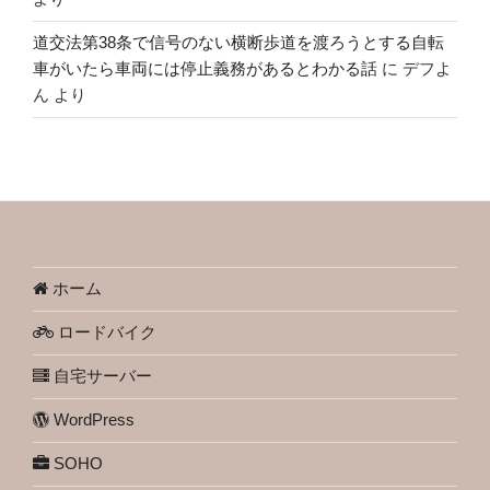
道交法第38条で信号のない横断歩道を渡ろうとする自転
車がいたら車両には停止義務があるとわかる話
に
デフよ
ん
より
ホーム
ロードバイク
自宅サーバー
WordPress
SOHO