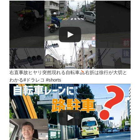
右直事故ヒヤリ突然現れる自転車
右折は徐行が大切と
わかる#ドラレコ #shorts