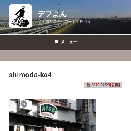
コ
ン
デフよん
テ
ジテ通どころかロードで外回り
ン
ツ
へ
メニュー
ス
キ
ッ
プ
shimoda-ka4
2019/02/23[公開]