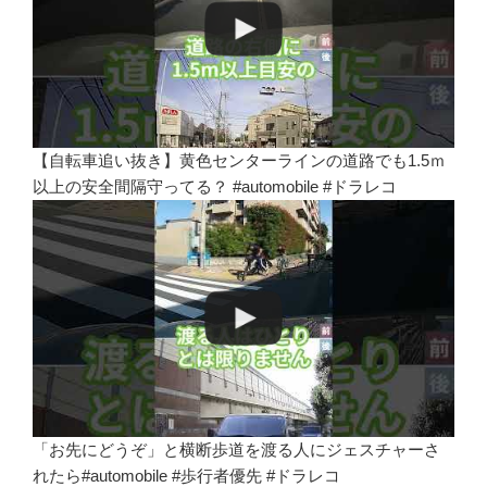
【自転車追い抜き】黄色センターラインの道路でも1.5ｍ
以上の安全間隔守ってる？ #automobile #ドラレコ
「お先にどうぞ」と横断歩道を渡る人にジェスチャーさ
れたら#automobile #歩行者優先 #ドラレコ