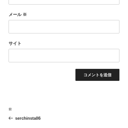
メール
※
サイト
投
前
前
稿
の
serchinstall6
ナ
投