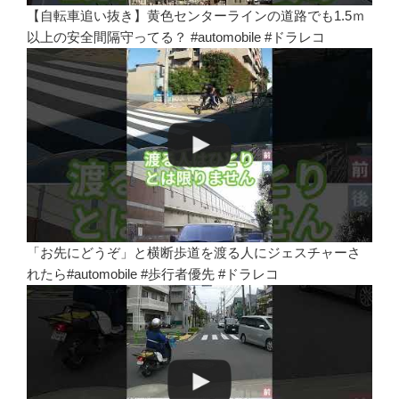
【自転車追い抜き】黄色センターラインの道路でも1.5ｍ
以上の安全間隔守ってる？ #automobile #ドラレコ
「お先にどうぞ」と横断歩道を渡る人にジェスチャーさ
れたら#automobile #歩行者優先 #ドラレコ