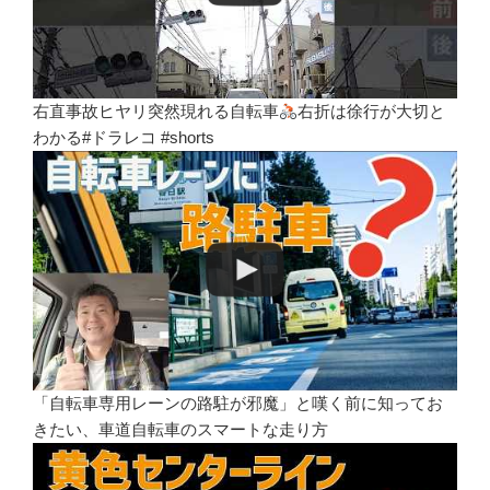
右直事故ヒヤリ突然現れる自転車
右折は徐行が大切と
わかる#ドラレコ #shorts
「自転車専用レーンの路駐が邪魔」と嘆く前に知ってお
きたい、車道自転車のスマートな走り方