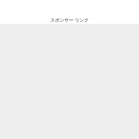
ビ
稿
ゲ
ー
スポンサー リンク
シ
ョ
ン