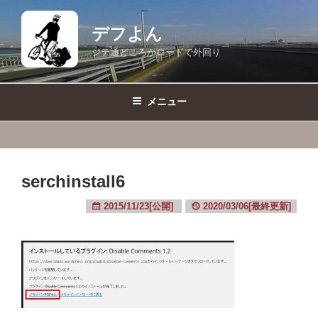
コ
ン
デフよん
テ
ジテ通どころかロードで外回り
ン
ツ
へ
メニュー
ス
キ
ッ
プ
serchinstall6
2015/11/23[公開]
2020/03/06[最終更新]