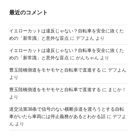
最近のコメント
イエローカットは違反じゃない？自転車を安全に抜くた
めの「新常識」と意外な盲点
に
デフよん
より
イエローカットは違反じゃない？自転車を安全に抜くた
めの「新常識」と意外な盲点
に
がんちゃん
より
豊玉陸橋側道をモヤモヤと自転車で直進する
に
デフよん
より
豊玉陸橋側道をモヤモヤと自転車で直進する
に
まじか！
より
道交法第38条で信号のない横断歩道を渡ろうとする自転
車がいたら車両には停止義務があるとわかる話
に
デフよ
ん
より