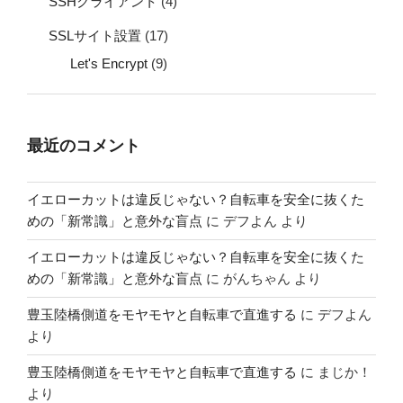
SSHクライアント
(4)
SSLサイト設置
(17)
Let's Encrypt
(9)
最近のコメント
イエローカットは違反じゃない？自転車を安全に抜くた
めの「新常識」と意外な盲点
に
デフよん
より
イエローカットは違反じゃない？自転車を安全に抜くた
めの「新常識」と意外な盲点
に
がんちゃん
より
豊玉陸橋側道をモヤモヤと自転車で直進する
に
デフよん
より
豊玉陸橋側道をモヤモヤと自転車で直進する
に
まじか！
より