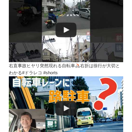
右直事故ヒヤリ突然現れる自転車
右折は徐行が大切と
わかる#ドラレコ #shorts