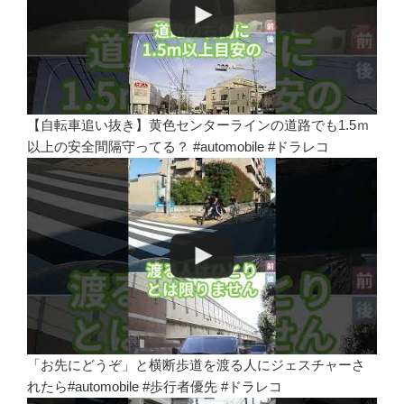
【自転車追い抜き】黄色センターラインの道路でも1.5ｍ
以上の安全間隔守ってる？ #automobile #ドラレコ
「お先にどうぞ」と横断歩道を渡る人にジェスチャーさ
れたら#automobile #歩行者優先 #ドラレコ