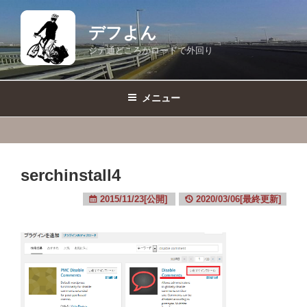
コ
ン
デフよん
テ
ジテ通どころかロードで外回り
ン
ツ
へ
メニュー
ス
キ
ッ
プ
serchinstall4
2015/11/23[公開]
2020/03/06[最終更新]