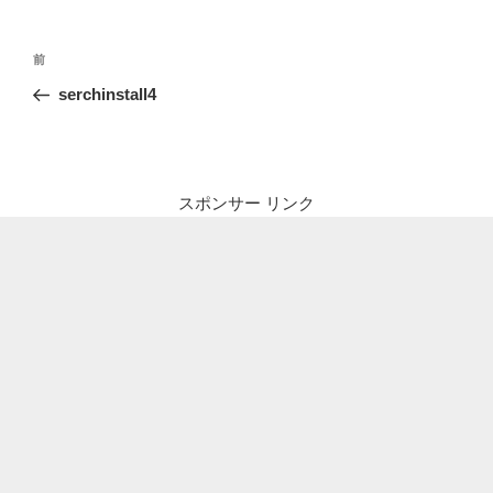
投
前
前
稿
の
serchinstall4
ナ
投
ビ
稿
ゲ
ー
スポンサー リンク
シ
ョ
ン