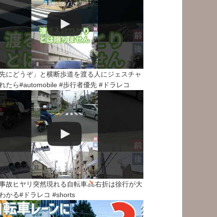
先にどうぞ」と横断歩道を渡る人にジェスチャ
れたら#automobile #歩行者優先 #ドラレコ
事故ヒヤリ突然現れる自転車
右折は徐行が大
わかる#ドラレコ #shorts