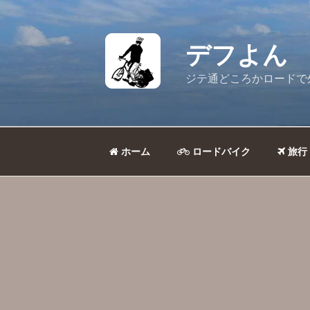
コ
ン
テ
デフよん
ン
ツ
ジテ通どころかロードで
へ
ス
キ
ッ
ホーム
ロードバイク
旅行
プ