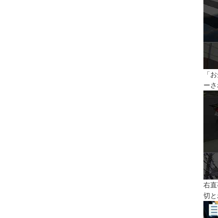
「お
ーさ
右直
切と