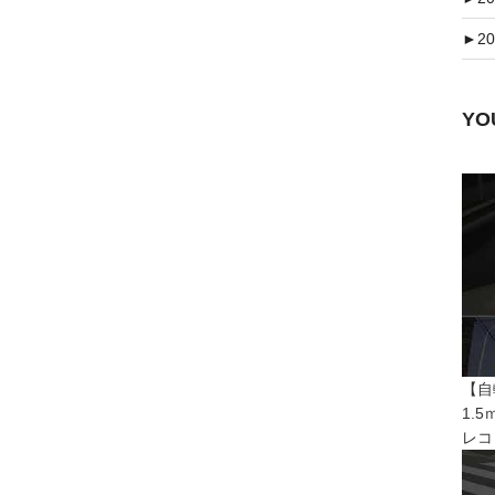
►
20
Y
【自
1.
レコ