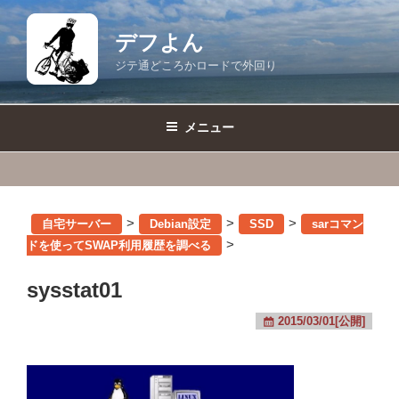
コ
ン
デフよん
テ
ジテ通どころかロードで外回り
ン
ツ
へ
メニュー
ス
キ
ッ
プ
>
>
>
自宅サーバー
Debian設定
SSD
sarコマン
>
ドを使ってSWAP利用履歴を調べる
sysstat01
2015/03/01[公開]