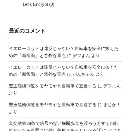
Let's Encrypt
(9)
最近のコメント
イエローカットは違反じゃない？自転車を安全に抜くた
めの「新常識」と意外な盲点
に
デフよん
より
イエローカットは違反じゃない？自転車を安全に抜くた
めの「新常識」と意外な盲点
に
がんちゃん
より
豊玉陸橋側道をモヤモヤと自転車で直進する
に
デフよん
より
豊玉陸橋側道をモヤモヤと自転車で直進する
に
まじか！
より
道交法第38条で信号のない横断歩道を渡ろうとする自転
車がいたら車両には停止義務があるとわかる話
に
デフよ