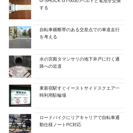
G-SHOCK GT-003のベルトと電池を交換
する
自転車横断帯のある交差点での車道走行
を考える
水の宮殿タマンサリの地下井戸に行く通
路への近道
東新宿駅すぐイーストサイドスクエア一
時利用駐輪場
ロードバイクにリアキャリアで自転車通
勤仕様ノートPC対応