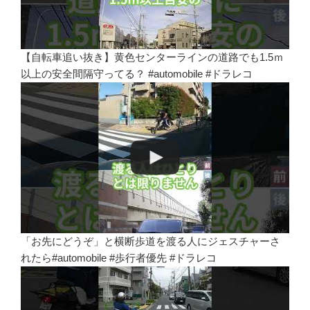
【自転車追い抜き】黄色センターラインの道路でも1.5ｍ
以上の安全間隔守ってる？ #automobile #ドラレコ
「お先にどうぞ」と横断歩道を渡る人にジェスチャーさ
れたら#automobile #歩行者優先 #ドラレコ