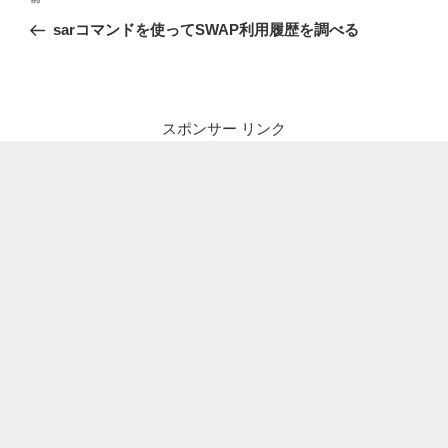
稿
の
sarコマンドを使ってSWAP利用履歴を調べる
ナ
投
ビ
稿
ゲ
ー
スポンサー リンク
シ
ョ
ン