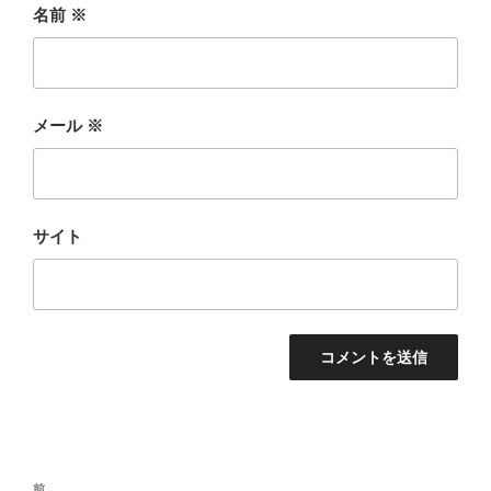
名前
※
メール
※
サイト
投
前
前