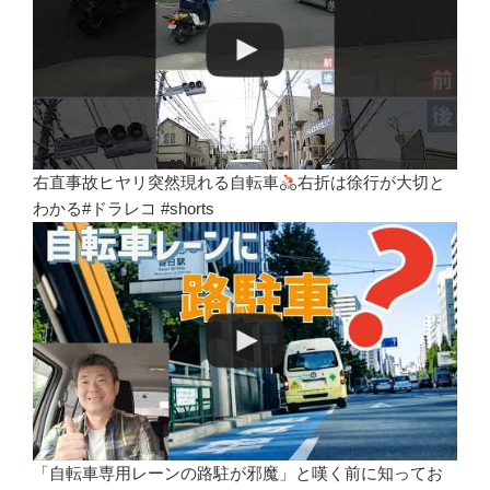
右直事故ヒヤリ突然現れる自転車
右折は徐行が大切と
わかる#ドラレコ #shorts
「自転車専用レーンの路駐が邪魔」と嘆く前に知ってお