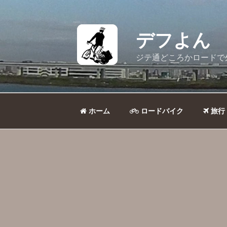
コ
ン
テ
デフよん
ン
ツ
ジテ通どころかロードで
へ
ス
キ
ッ
ホーム
ロードバイク
旅行
プ