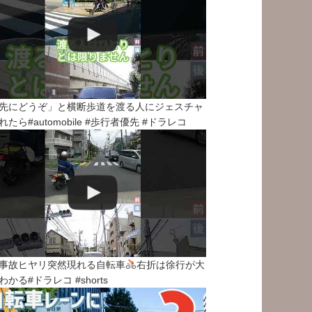
先にどうぞ」と横断歩道を渡る人にジェスチャ
れたら#automobile #歩行者優先 #ドラレコ
事故ヒヤリ突然現れる自転車
右折は徐行が大
わかる#ドラレコ #shorts