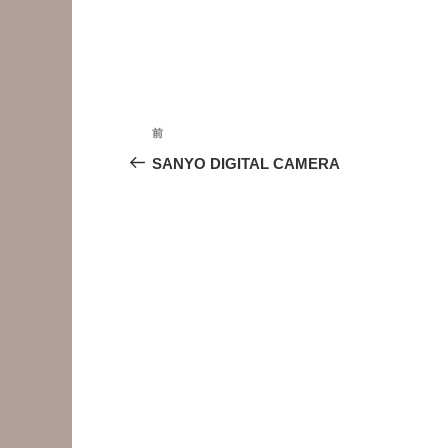
投
前
前
稿
の
SANYO DIGITAL CAMERA
投
ナ
稿
ビ
ゲ
ー
シ
ョ
ン