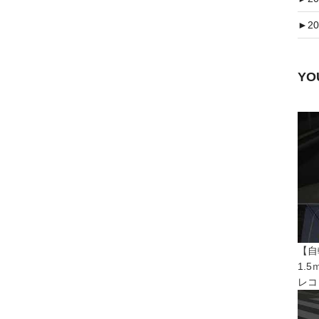
►
20
Y
【自
1.
レコ