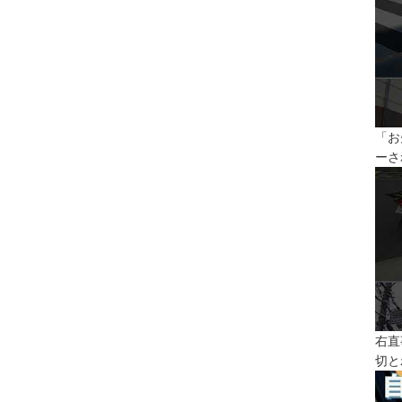
「お
ーさ
右直
切と