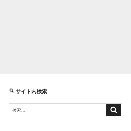
サイト内検索
検
検
索
索: