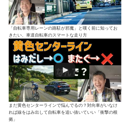
「自転車専用レーンの路駐が邪魔」と嘆く前に知ってお
きたい、車道自転車のスマートな走り方
まだ黄色センターラインで悩んでるの？対向車がいなけ
れば線をはみ出して自転車を追い抜いていい「衝撃の根
拠」