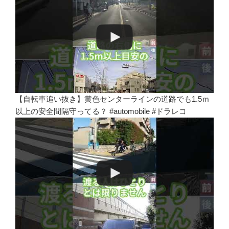
【自転車追い抜き】黄色センターラインの道路でも1.5ｍ
以上の安全間隔守ってる？ #automobile #ドラレコ