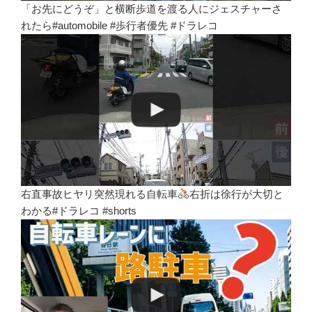
「お先にどうぞ」と横断歩道を渡る人にジェスチャーさ
れたら#automobile #歩行者優先 #ドラレコ
右直事故ヒヤリ突然現れる自転車
右折は徐行が大切と
わかる#ドラレコ #shorts