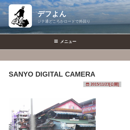
コ
ン
デフよん
テ
ジテ通どころかロードで外回り
ン
ツ
へ
メニュー
ス
キ
ッ
プ
SANYO DIGITAL CAMERA
2015/11/23[公開]