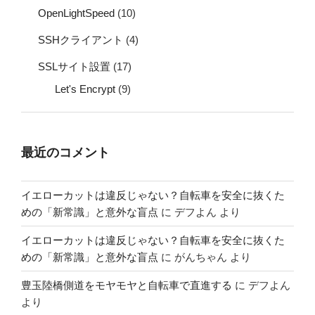
OpenLightSpeed
(10)
SSHクライアント
(4)
SSLサイト設置
(17)
Let's Encrypt
(9)
最近のコメント
イエローカットは違反じゃない？自転車を安全に抜くた
めの「新常識」と意外な盲点
に
デフよん
より
イエローカットは違反じゃない？自転車を安全に抜くた
めの「新常識」と意外な盲点
に
がんちゃん
より
豊玉陸橋側道をモヤモヤと自転車で直進する
に
デフよん
より