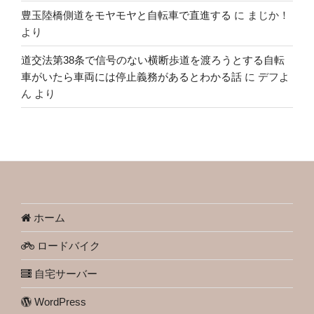
豊玉陸橋側道をモヤモヤと自転車で直進する
に
まじか！
より
道交法第38条で信号のない横断歩道を渡ろうとする自転
車がいたら車両には停止義務があるとわかる話
に
デフよ
ん
より
ホーム
ロードバイク
自宅サーバー
WordPress