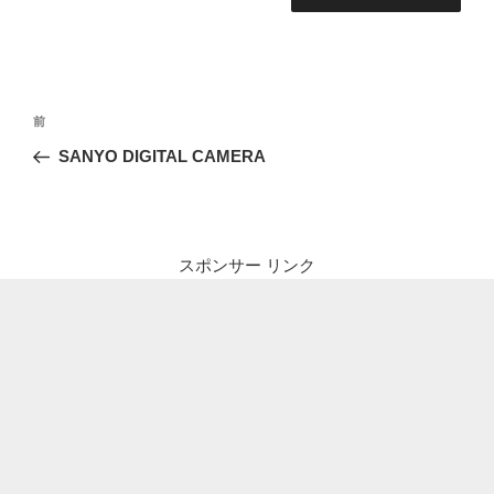
投
前
前
稿
の
SANYO DIGITAL CAMERA
ナ
投
ビ
稿
ゲ
ー
スポンサー リンク
シ
ョ
ン