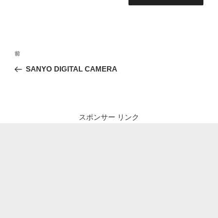
投
前
前
稿
の
SANYO DIGITAL CAMERA
ナ
投
ビ
稿
ゲ
ー
スポンサー リンク
シ
ョ
ン