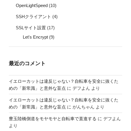
OpenLightSpeed
(10)
SSHクライアント
(4)
SSLサイト設置
(17)
Let's Encrypt
(9)
最近のコメント
イエローカットは違反じゃない？自転車を安全に抜くた
めの「新常識」と意外な盲点
に
デフよん
より
イエローカットは違反じゃない？自転車を安全に抜くた
めの「新常識」と意外な盲点
に
がんちゃん
より
豊玉陸橋側道をモヤモヤと自転車で直進する
に
デフよん
より