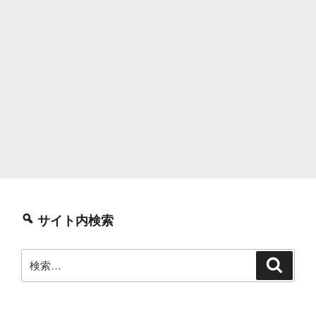
サイト内検索
検
検
索
索: