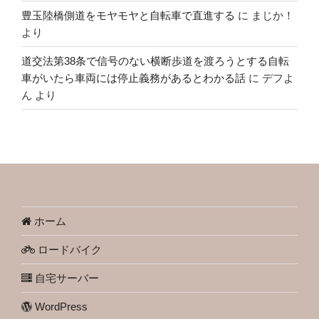
豊玉陸橋側道をモヤモヤと自転車で直進する
に
まじか！
より
道交法第38条で信号のない横断歩道を渡ろうとする自転
車がいたら車両には停止義務があるとわかる話
に
デフよ
ん
より
ホーム
ロードバイク
自宅サーバー
WordPress