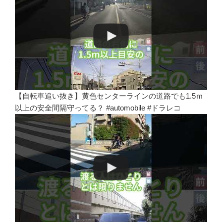
【自転車追い抜き】黄色センターラインの道路でも1.5ｍ
以上の安全間隔守ってる？ #automobile #ドラレコ