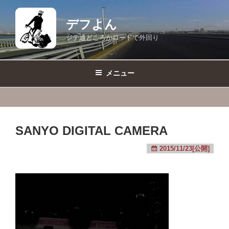
コ
ン
デフよん
テ
ジテ通どころかロードで外回り
ン
ツ
へ
メニュー
ス
キ
ッ
プ
SANYO DIGITAL CAMERA
2015/11/23[公開]