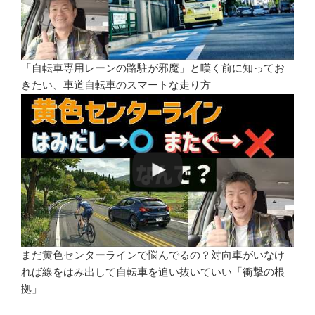
「自転車専用レーンの路駐が邪魔」と嘆く前に知ってお
きたい、車道自転車のスマートな走り方
まだ黄色センターラインで悩んでるの？対向車がいなけ
れば線をはみ出して自転車を追い抜いていい「衝撃の根
拠」