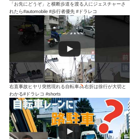
「お先にどうぞ」と横断歩道を渡る人にジェスチャーさ
れたら#automobile #歩行者優先 #ドラレコ
右直事故ヒヤリ突然現れる自転車
右折は徐行が大切と
わかる#ドラレコ #shorts